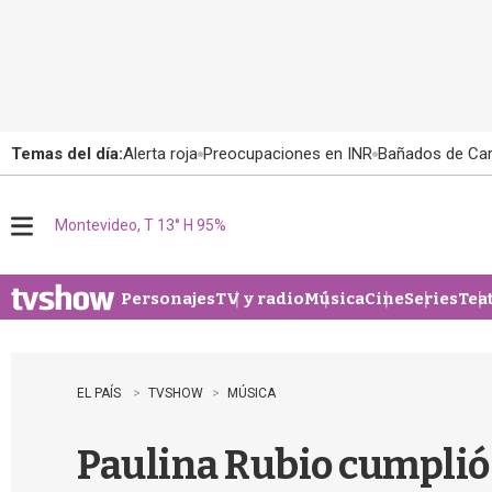
Temas del día:
Alerta roja
Preocupaciones en INR
Bañados de Ca
Montevideo, T 13° H 95%
M
e
n
u
Personajes
TV y radio
Música
Cine
Series
Tea
EL PAÍS
TVSHOW
MÚSICA
Paulina Rubio cumplió 