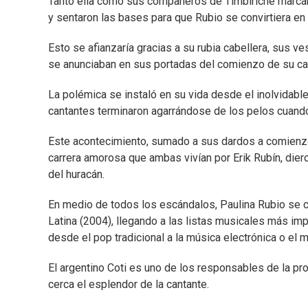
Tanto ella como sus compañeros de Timbiriche marcaro
y sentaron las bases para que Rubio se convirtiera en
Esto se afianzaría gracias a su rubia cabellera, sus ve
se anunciaban en sus portadas del comienzo de su carr
La polémica se instaló en su vida desde el inolvidable 
cantantes terminaron agarrándose de los pelos cuand
Este acontecimiento, sumado a sus dardos a comienzo
carrera amorosa que ambas vivían por Erik Rubín, dier
del huracán.
En medio de todos los escándalos, Paulina Rubio se c
Latina (2004), llegando a las listas musicales más imp
desde el pop tradicional a la música electrónica o el m
El argentino Coti es uno de los responsables de la pro
cerca el esplendor de la cantante.