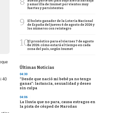
8
Buena parte del país bajo alerta naranja
y amarilla de Inumet por vientos muy
fuertes y persistentes
9
El boleto ganador de la Lotería Nacional
de España del jueves 6 de agosto de 2026 y
los números con reintegro
10
El pronóstico para el viernes 7 de agosto
de 2026: cómo estará el tiempo en cada
zona del país, según Inumet
toque
Últimas Noticias
04:30
i 40
“Desde que nació mi bebé ya no tengo
ganas”: lactancia, sexualidad y deseo
sin culpa
04:06
La lluvia que no para, causa estragos en
la pista de césped de Maroñas