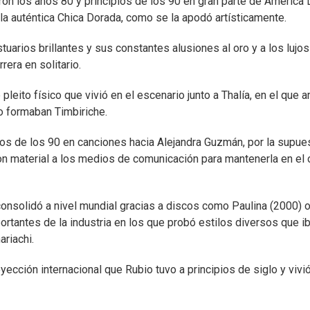
n los años 80 y principios de los 90 en gran parte de América 
 la auténtica Chica Dorada, como se la apodó artísticamente.
stuarios brillantes y sus constantes alusiones al oro y a los lujo
era en solitario.
pleito físico que vivió en el escenario junto a Thalía, en el que
o formaban Timbiriche.
s de los 90 en canciones hacia Alejandra Guzmán, por la supue
on material a los medios de comunicación para mantenerla en el 
onsolidó a nivel mundial gracias a discos como Paulina (2000) 
ortantes de la industria en los que probó estilos diversos que i
ariachi.
yección internacional que Rubio tuvo a principios de siglo y vivi