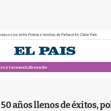
rrasco
Líos entre Policía e hinchas de Peñarol
En Clave País
tro y Carnaval
Libros
Arte
50 años llenos de éxitos, p