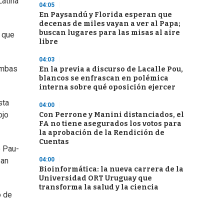
Latina
04:05
En Paysandú y Florida esperan que
decenas de miles vayan a ver al Papa;
buscan lugares para las misas al aire
s que
libre
04:03
 ambas
En la previa a discurso de Lacalle Pou,
blancos se enfrascan en polémica
interna sobre qué oposición ejercer
sta
04:00
ojo
Con Perrone y Manini distanciados, el
FA no tiene asegurados los votos para
la aprobación de la Rendición de
Cuentas
o Pau-
04:00
ban
Bioinformática: la nueva carrera de la
Universidad ORT Uruguay que
transforma la salud y la ciencia
ó de