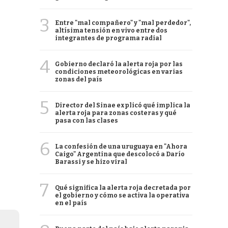
3
Entre "mal compañero" y "mal perdedor",
altísima tensión en vivo entre dos
integrantes de programa radial
4
Gobierno declaró la alerta roja por las
condiciones meteorológicas en varias
zonas del país
5
Director del Sinae explicó qué implica la
alerta roja para zonas costeras y qué
pasa con las clases
6
La confesión de una uruguaya en "Ahora
Caigo" Argentina que descolocó a Darío
Barassi y se hizo viral
7
Qué significa la alerta roja decretada por
el gobierno y cómo se activa la operativa
en el país