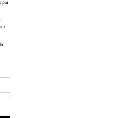
o por
l
ara
da