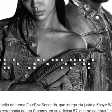
eoclip del tema FourFiveSeconds, que interpreta junto a Kanye W
la ceremonia de los Grammy, en su edición 57, que se celebrará e