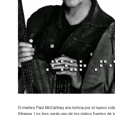
El martes Paul McCartney era noticia por el nuevo vid
Rihanna. Los tres serán uno de los platos fuertes de 