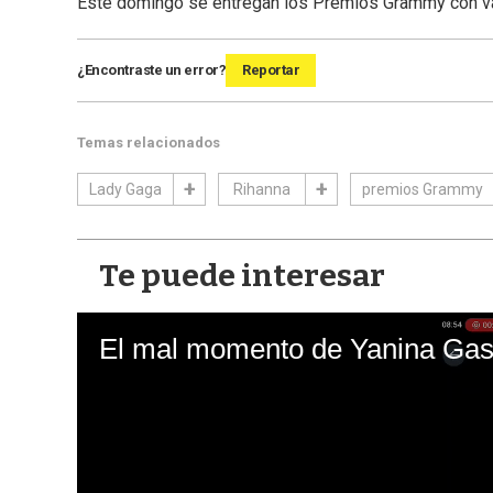
Este domingo se entregan los Premios Grammy con v
¿Encontraste un error?
Reportar
Temas relacionados
Lady Gaga
Rihanna
premios Grammy
Te puede interesar