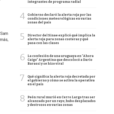
integrantes de programa radial
4
Gobierno declaró la alerta roja por las
condiciones meteorológicas en varias
zonas del país
, Sam
5
Director del Sinae explicó qué implica la
emás,
alerta roja para zonas costeras y qué
pasa con las clases
6
La confesión de una uruguaya en "Ahora
Caigo" Argentina que descolocó a Darío
Barassi y se hizo viral
7
Qué significa la alerta roja decretada por
el gobierno y cómo se activa la operativa
en el país
8
Peón rural murió en Cerro Largo tras ser
alcanzado por un rayo; hubo desplazados
y destrozos en varias zonas