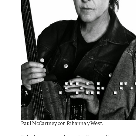
Paul McCartney con Rihanna y West.