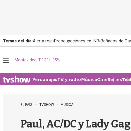
Temas del día:
Alerta roja
Preocupaciones en INR
Bañados de Ca
Montevideo, T 13° H 95%
M
e
n
u
Personajes
TV y radio
Música
Cine
Series
Tea
EL PAÍS
TVSHOW
MÚSICA
Paul, AC/DC y Lady Gag