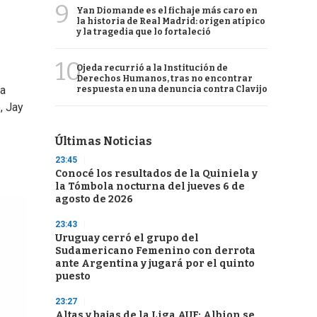
9
Yan Diomande es el fichaje más caro en
la historia de Real Madrid: origen atípico
y la tragedia que lo fortaleció
10
Ojeda recurrió a la Institución de
Derechos Humanos, tras no encontrar
da
respuesta en una denuncia contra Clavijo
, Jay
Últimas Noticias
23:45
Conocé los resultados de la Quiniela y
la Tómbola nocturna del jueves 6 de
agosto de 2026
23:43
Uruguay cerró el grupo del
Sudamericano Femenino con derrota
ante Argentina y jugará por el quinto
puesto
23:27
Altas y bajas de la Liga AUF: Albion se