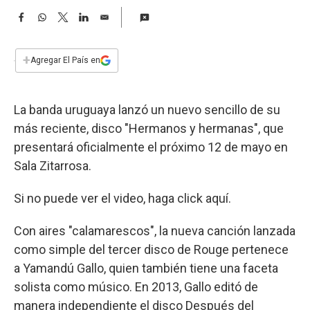
a
F
W
T
L
E
a
h
w
i
m
c
a
i
n
a
e
t
t
k
i
+
Agregar El País en
b
s
t
e
l
o
A
e
d
o
p
r
I
La banda uruguaya lanzó un nuevo sencillo de su
k
p
n
más reciente, disco "Hermanos y hermanas", que
presentará oficialmente el próximo 12 de mayo en
Sala Zitarrosa.
Si no puede ver el video, haga click aquí.
Con aires "calamarescos", la nueva canción lanzada
como simple del tercer disco de Rouge pertenece
a Yamandú Gallo, quien también tiene una faceta
solista como músico. En 2013, Gallo editó de
manera independiente el disco Después del