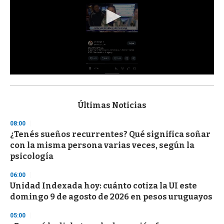
0
s
e
c
Últimas Noticias
o
n
08:00
d
¿Tenés sueños recurrentes? Qué significa soñar
s
o
con la misma persona varias veces, según la
f
psicología
3
3
s
06:00
e
Unidad Indexada hoy: cuánto cotiza la UI este
c
domingo 9 de agosto de 2026 en pesos uruguayos
o
n
d
05:00
s