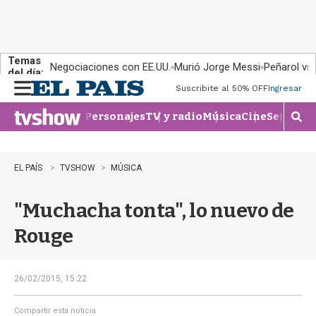
Temas
Negociaciones con EE.UU.
Murió Jorge Messi
Peñarol vs
del día:
Suscribite al 50% OFF
Ingresar
M
e
Personajes
TV y radio
Música
Cine
Series
Te
n
M
u
o
s
t
EL PAÍS
TVSHOW
MÚSICA
r
a
"Muchacha tonta", lo nuevo de
r
b
Rouge
�
s
q
u
26/02/2015, 15:22
e
d
Compartir esta noticia