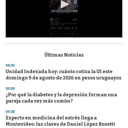
0
s
e
c
Últimas Noticias
o
n
06:00
d
Unidad Indexada hoy: cuánto cotiza la UI este
s
o
domingo 9 de agosto de 2026 en pesos uruguayos
f
3
05:00
3
s
¿Por qué la diabetes y la depresión forman una
e
pareja cada vez más común?
c
o
04:30
n
d
Experto en medicina del estrés llega a
s
Montevideo: las claves de Daniel López Rosetti