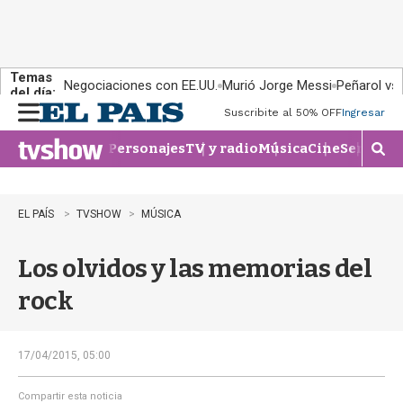
Temas
Negociaciones con EE.UU.
Murió Jorge Messi
Peñarol vs
del día:
Suscribite al 50% OFF
Ingresar
M
e
Personajes
TV y radio
Música
Cine
Series
Te
n
M
u
o
s
t
EL PAÍS
TVSHOW
MÚSICA
r
a
Los olvidos y las memorias del
r
b
rock
�
s
q
u
17/04/2015, 05:00
e
d
Compartir esta noticia