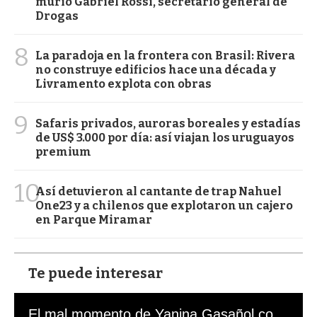
murió Gabriel Rossi, secretario general de
Drogas
8
La paradoja en la frontera con Brasil: Rivera
no construye edificios hace una década y
Livramento explota con obras
9
Safaris privados, auroras boreales y estadías
de US$ 3.000 por día: así viajan los uruguayos
premium
10
Así detuvieron al cantante de trap Nahuel
One23 y a chilenos que explotaron un cajero
en Parque Miramar
Te puede interesar
El mal momento de Yanina Gasañol con un hincha argentino en "Subrayado"