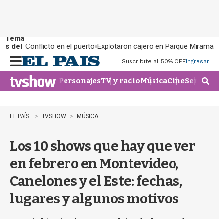
Tema
s del
Conflicto en el puerto
Explotaron cajero en Parque Miramar
día:
Suscribite al 50% OFF
Ingresar
M
e
Personajes
TV y radio
Música
Cine
Series
Te
n
M
u
o
s
t
EL PAÍS
TVSHOW
MÚSICA
r
a
Los 10 shows que hay que ver
r
b
en febrero en Montevideo,
�
s
Canelones y el Este: fechas,
q
u
lugares y algunos motivos
e
d