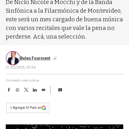
a
De Nicki Nicole a Mocchi y de la Banda
Sinfónica a la Filarmónica de Montevideo,
este será un mes cargado de buena música
con varios recitales que vale la pena no
perderse. Acá, una selección.
Belen Fourment
01/02/2025, 02:04
Compartir esta noticia
F
W
T
L
E
a
h
w
i
m
c
a
i
n
a
e
t
t
k
i
+
Agregar El País en
b
s
t
e
l
o
A
e
d
o
p
r
I
k
p
n