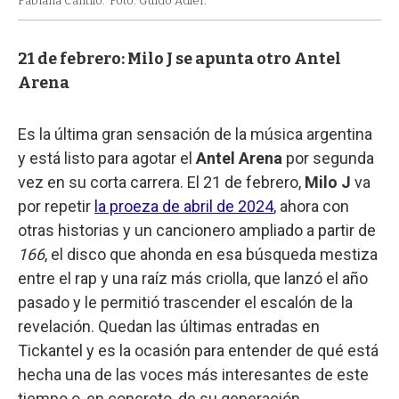
Fabiana Cantilo.
Foto: Guido Adler.
21 de febrero: Milo J se apunta otro Antel
Arena
Es la última gran sensación de la música argentina
y está listo para agotar el
Antel Arena
por segunda
vez en su corta carrera. El 21 de febrero,
Milo J
va
por repetir
la proeza de abril de 2024
, ahora con
otras historias y un cancionero ampliado a partir de
166
, el disco que ahonda en esa búsqueda mestiza
entre el rap y una raíz más criolla, que lanzó el año
pasado y le permitió trascender el escalón de la
revelación. Quedan las últimas entradas en
Tickantel y es la ocasión para entender de qué está
hecha una de las voces más interesantes de este
tiempo o, en concreto, de su generación.