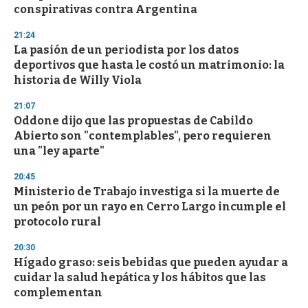
n
conspirativas contra Argentina
d
s
21:24
La pasión de un periodista por los datos
deportivos que hasta le costó un matrimonio: la
historia de Willy Viola
21:07
Oddone dijo que las propuestas de Cabildo
Abierto son "contemplables", pero requieren
una "ley aparte"
20:45
Ministerio de Trabajo investiga si la muerte de
un peón por un rayo en Cerro Largo incumple el
protocolo rural
20:30
Hígado graso: seis bebidas que pueden ayudar a
cuidar la salud hepática y los hábitos que las
complementan