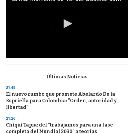
0
s
e
c
Últimas Noticias
o
n
21:45
d
El nuevo rumbo que promete Abelardo De la
s
o
Espriella para Colombia: "Orden, autoridad y
f
libertad"
3
3
s
21:26
e
Chiqui Tapia: del "trabajamos para una fase
c
completa del Mundial 2030" a teorías
o