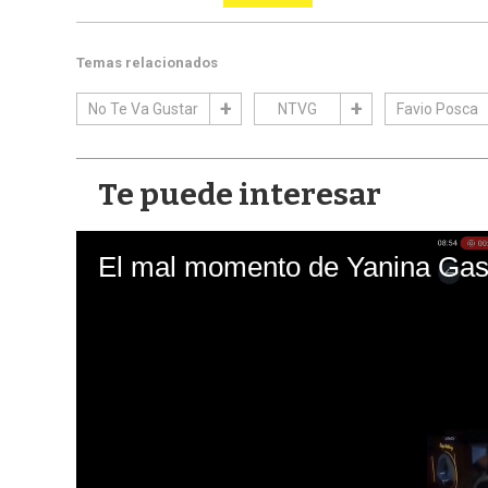
Temas relacionados
No Te Va Gustar
NTVG
Favio Posca
Te puede interesar