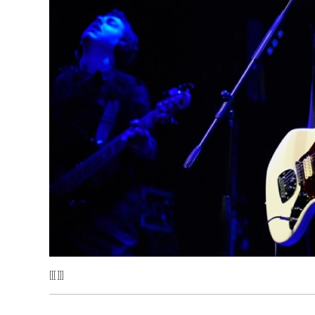
[[[ ]]]