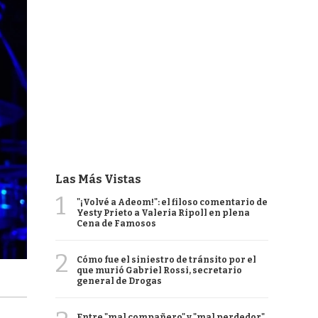
Las Más Vistas
1
"¡Volvé a Adeom!": el filoso comentario de
Yesty Prieto a Valeria Ripoll en plena
Cena de Famosos
2
Cómo fue el siniestro de tránsito por el
que murió Gabriel Rossi, secretario
general de Drogas
Entre "mal compañero" y "mal perdedor",