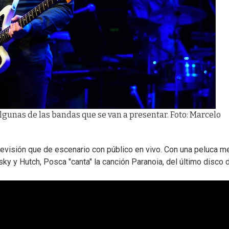
algunas de las bandas que se van a presentar. Foto: Marcelo
elevisión que de escenario con público en vivo. Con una peluca m
rsky y Hutch, Posca "canta" la canción Paranoia, del último disco