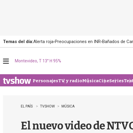
Temas del día:
Alerta roja
Preocupaciones en INR
Bañados de Ca
Montevideo, T 13° H 95%
M
e
n
u
Personajes
TV y radio
Música
Cine
Series
Tea
EL PAÍS
TVSHOW
MÚSICA
El nuevo video de NTVG