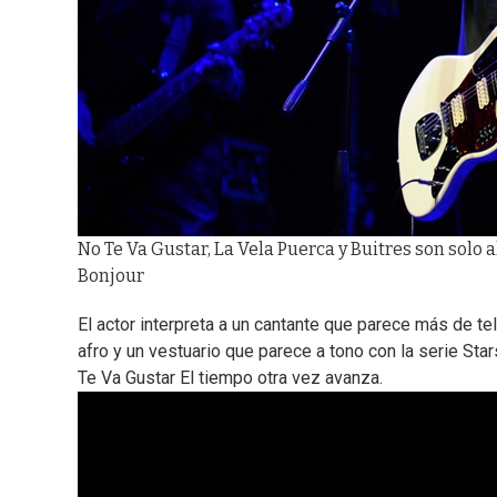
No Te Va Gustar, La Vela Puerca y Buitres son solo 
Bonjour
El actor interpreta a un cantante que parece más de t
afro y un vestuario que parece a tono con la serie Sta
Te Va Gustar El tiempo otra vez avanza.