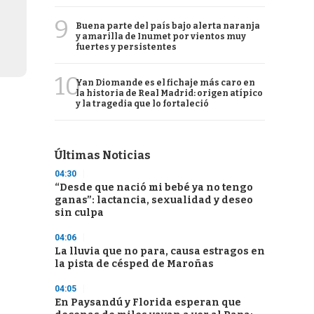
9
Buena parte del país bajo alerta naranja
y amarilla de Inumet por vientos muy
fuertes y persistentes
10
Yan Diomande es el fichaje más caro en
la historia de Real Madrid: origen atípico
y la tragedia que lo fortaleció
Últimas Noticias
04:30
“Desde que nació mi bebé ya no tengo
ganas”: lactancia, sexualidad y deseo
sin culpa
04:06
La lluvia que no para, causa estragos en
la pista de césped de Maroñas
04:05
En Paysandú y Florida esperan que