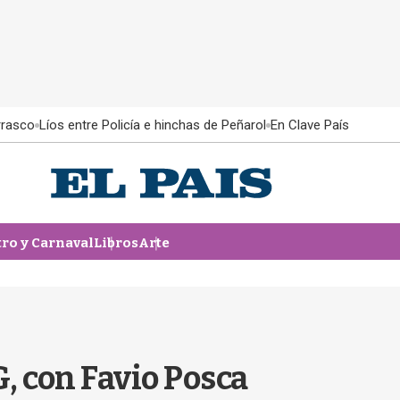
rrasco
Líos entre Policía e hinchas de Peñarol
En Clave País
tro y Carnaval
Libros
Arte
, con Favio Posca