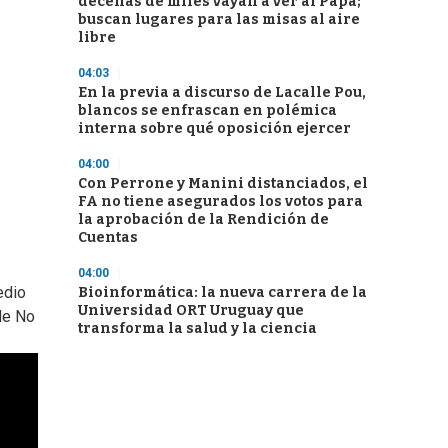
decenas de miles vayan a ver al Papa;
buscan lugares para las misas al aire
libre
04:03
En la previa a discurso de Lacalle Pou,
blancos se enfrascan en polémica
interna sobre qué oposición ejercer
04:00
Con Perrone y Manini distanciados, el
FA no tiene asegurados los votos para
la aprobación de la Rendición de
Cuentas
04:00
edio
Bioinformática: la nueva carrera de la
Universidad ORT Uruguay que
 de No
transforma la salud y la ciencia