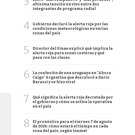
3
altísima tensión en vivo entre dos
integrantes de programa radial
4
Gobierno declaró la alerta roja por las
condiciones meteorológicas en varias
zonas del país
5
Director del Sinae explicó qué implica la
alerta roja para zonas costeras y qué
pasa con las clases
6
La confesión de una uruguaya en "Ahora
Caigo" Argentina que descolocó a Darío
Barassi y se hizo viral
7
Qué significa la alerta roja decretada por
el gobierno y cómo se activa la operativa
en el país
8
El pronóstico para el viernes 7 de agosto
de 2026: cómo estará el tiempo en cada
zona del país, según Inumet