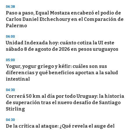
s
06:38
Paso a paso, Equal Mostaza encabezó el podio de
Carlos Daniel Etchechoury en el Comparación de
Palermo
06:00
Unidad Indexada hoy: cuánto cotiza la UI este
sábado 8 de agosto de 2026 en pesos uruguayos
05:00
Yogur, yogur griego y kéfir: cuáles son sus
diferencias y qué beneficios aportan a la salud
intestinal
04:30
Correrá 50 km al día por todo Uruguay: la historia
de superación tras el nuevo desafío de Santiago
Stirling
04:30
De la crítica al ataque: ¿Qué revela el auge del