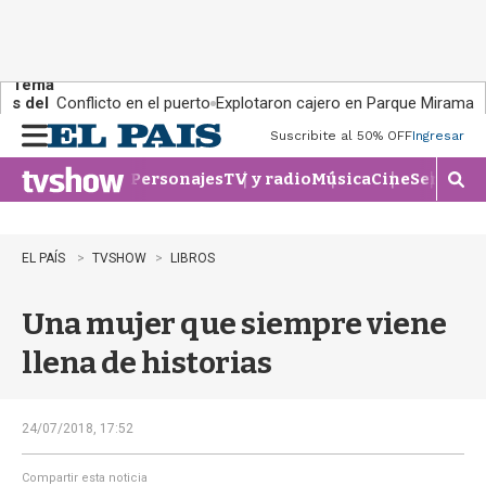
Tema
s del
Conflicto en el puerto
Explotaron cajero en Parque Miramar
día:
Suscribite al 50% OFF
Ingresar
M
e
Personajes
TV y radio
Música
Cine
Series
Te
n
M
u
o
s
t
EL PAÍS
TVSHOW
LIBROS
r
a
Una mujer que siempre viene
r
b
llena de historias
�
s
q
u
24/07/2018, 17:52
e
d
Compartir esta noticia