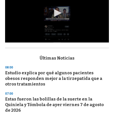
0
s
e
c
Últimas Noticias
o
n
08:00
d
Estudio explica por qué algunos pacientes
s
o
obesos responden mejor a la tirzepatida que a
f
otros tratamientos
3
3
s
07:00
e
Estas fueron las bolillas de la suerte en la
c
Quiniela y Tómbola de ayer viernes 7 de agosto
o
n
de 2026
d