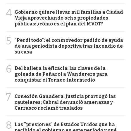
4
Gobierno quiere llevar mil familias a Ciudad
Vieja aprovechando ocho propiedades
públicas: ¿cómo es el plan del MVOT?
5
"Perdí todo": el conmovedor pedido de ayuda
de una periodista deportiva tras incendio de
su casa
6
Del ballet a la eficacia: las claves de la
goleada de Peñarol a Wanderers para
conquistar el Torneo Intermedio
7
Conexión Ganadera: Justicia prorrogó las
cautelares; Cabral denunció amenazas y
Carrasco reclamó traslados
8
Las "presiones" de Estados Unidos que ha
recibido el gobierno en este período y qué