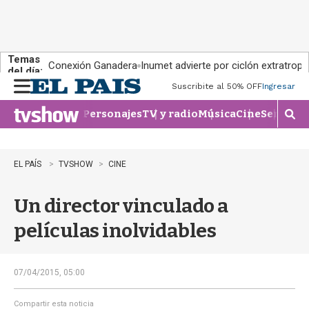
Temas
Conexión Ganadera
Inumet advierte por ciclón extratropi
del día:
Suscribite al 50% OFF
Ingresar
M
e
Personajes
TV y radio
Música
Cine
Series
Te
n
M
u
o
s
t
EL PAÍS
TVSHOW
CINE
r
a
Un director vinculado a
r
b
películas inolvidables
�
s
q
u
07/04/2015, 05:00
e
d
Compartir esta noticia