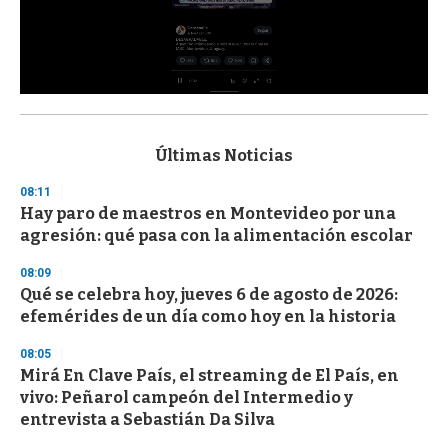
0
s
e
c
Últimas Noticias
o
n
08:11
d
Hay paro de maestros en Montevideo por una
s
o
agresión: qué pasa con la alimentación escolar
f
3
08:09
3
s
Qué se celebra hoy, jueves 6 de agosto de 2026:
e
efemérides de un día como hoy en la historia
c
o
08:05
n
d
Mirá En Clave País, el streaming de El País, en
s
vivo: Peñarol campeón del Intermedio y
entrevista a Sebastián Da Silva