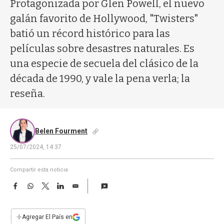
a
Protagonizada por Glen Powell, el nuevo
galán favorito de Hollywood, "Twisters"
batió un récord histórico para las
películas sobre desastres naturales. Es
una especie de secuela del clásico de la
década de 1990, y vale la pena verla; la
reseña.
Belen Fourment
25/07/2024, 14:37
Compartir esta noticia
F
W
T
L
E
a
h
w
i
m
c
a
i
n
a
e
t
t
k
i
+
Agregar El País en
b
s
t
e
l