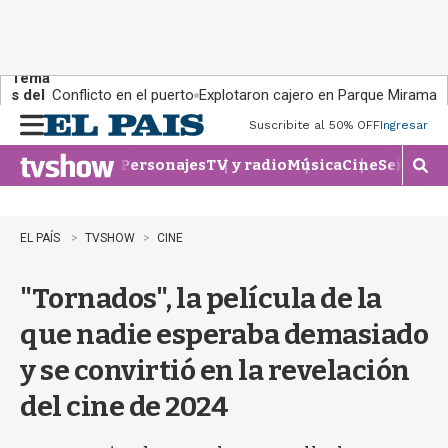
Tema
s del
Conflicto en el puerto
Explotaron cajero en Parque Miramar
día:
Suscribite al 50% OFF
Ingresar
M
e
Personajes
TV y radio
Música
Cine
Series
Te
n
M
u
o
s
t
EL PAÍS
TVSHOW
CINE
r
a
"Tornados", la película de la
r
b
que nadie esperaba demasiado
�
s
y se convirtió en la revelación
q
u
del cine de 2024
e
d