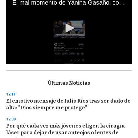
El mal momento de Yanina Gasañol con un hincha argentino en "Subrayado"
0
s
e
c
Últimas Noticias
o
n
12:11
d
El emotivo mensaje de Julio Ríos tras ser dado de
s
o
alta: "Dios siempre me protege"
f
3
12:00
3
s
Por qué cada vez más jóvenes eligen la cirugía
e
láser para dejar de usar anteojos o lentes de
c