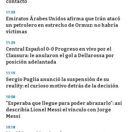
contacto
o
n
d
11:59
s
Emiratos Árabes Unidos afirma que Irán atacó
un petrolero en estrecho de Ormuz: no habría
víctimas
11:29
Central Español 0-0 Progreso en vivo por el
Clausura: le anularon el gol a Dellarossa por
posición adelantada
11:19
Sergio Puglia anunció la suspensión de su
reality: el curioso motivo detrás de la decisión
10:58
"Esperaba que llegue para poder abrazarlo": así
describía Lionel Messi el vínculo con Jorge
Messi
10:18