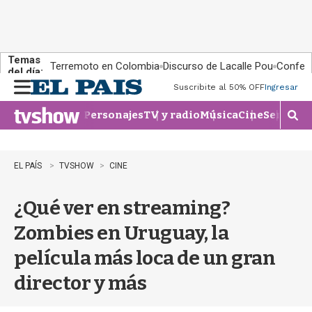
Temas
Terremoto en Colombia
Discurso de Lacalle Pou
Confere
del día:
Suscribite al 50% OFF
Ingresar
M
e
Personajes
TV y radio
Música
Cine
Series
Te
n
M
u
o
s
t
EL PAÍS
TVSHOW
CINE
r
a
¿Qué ver en streaming?
r
b
Zombies en Uruguay, la
�
s
película más loca de un gran
q
u
director y más
e
d