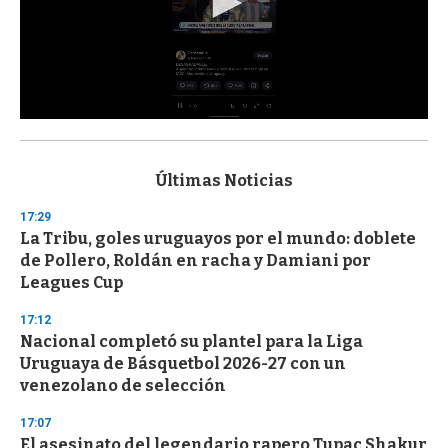
0
s
e
c
Últimas Noticias
o
n
17:29
d
La Tribu, goles uruguayos por el mundo: doblete
s
o
de Pollero, Roldán en racha y Damiani por
f
Leagues Cup
3
3
s
17:12
e
Nacional completó su plantel para la Liga
c
Uruguaya de Básquetbol 2026-27 con un
o
n
venezolano de selección
d
s
17:07
El asesinato del legendario rapero Tupac Shakur