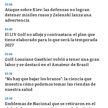
n
03:46
d
Ataque sobre Kiev: las defensas no logran
s
o
detener misiles rusos y Zelenski lanza una
f
advertencia
3
3
s
03:40
e
El LIV Golf no afloja y contraataca: el plan que
c
tiene elaborado para lo que será la temporada
o
n
2027
d
s
03:40
Golf: Lousiane Gauthier volvió a tener una gran
labor y se destacó en el Amateur de Brasil
03:30
“No hay que bajar los brazos”: la ciencia que
muestra cómo podemos tomar las riendas de
nuestra salud
03:30
Emblemas de Nacional que se retiraron en el