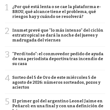
1
¿Por qué está lenta o se cae la plataforma e-
BROU, qué alcance tiene el problema, qué
riesgos hay y cuándo se resolverá?
2
Inumet prevé que "lo más intenso" del ciclón
extratropical se dará la noche del jueves y
madrugada del viernes
3
"Perdí todo": el conmovedor pedido de ayuda
de una periodista deportiva tras incendio de
su casa
4
Sorteo del 5 de Oro de este miércoles 5 de
agosto de 2026: números sorteados, pozos y
aciertos
5
El primer gol del argentino Leonel Jaime en
Peñarol: en una final y con una definición de