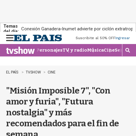
Temas
Conexión Ganadera
Inumet advierte por ciclón extratropi
del día:
Suscribite al 50% OFF
Ingresar
M
e
Personajes
TV y radio
Música
Cine
Series
Te
n
M
u
o
s
t
EL PAÍS
TVSHOW
CINE
r
a
"Misión Imposible 7", "Con
r
b
amor y furia", "Futura
�
s
nostalgia" y más
q
u
recomendados para el fin de
e
d
semana