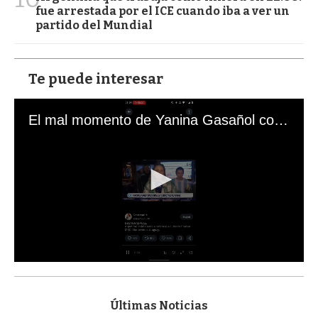
fue arrestada por el ICE cuando iba a ver un
partido del Mundial
Te puede interesar
El mal momento de Yanina Gasañol con un hincha argentino en "Subrayado"
0
s
e
c
Últimas Noticias
o