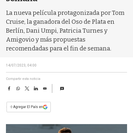
a
La nueva película protagonizada por Tom
Cruise, la ganadora del Oso de Plata en
Berlín, Dani Umpi, Patricia Turnes y
Amigovio y más propuestas
recomendadas para el fin de semana.
14/07/2023, 04:00
Compartir esta noticia
F
W
T
L
E
a
h
w
i
m
c
a
i
n
a
e
t
t
k
i
+
Agregar El País en
b
s
t
e
l
o
A
e
d
o
p
r
I
k
p
n