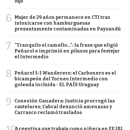
lujo
6
Mujer de 29 años permanece en CTI tras
intoxicarse con hamburguesas
presuntamente contaminadas en Paysandú
7
"Tranquilo el camello...": la frase que eligió
Peñarol e imprimió en pilusos para festejar
el Intermedio
8
Peñarol 5-1 Wanderers: el Carbonero es el
bicampeón del Torneo Intermedio con
goleada incluida - EL PAÍS Uruguay
9
Conexión Ganadera: Justicia prorrogó las
cautelares; Cabral denunció amenazas y
Carrasco reclamó traslados
10
Argentina que trabaja como niñera en EE.UU.