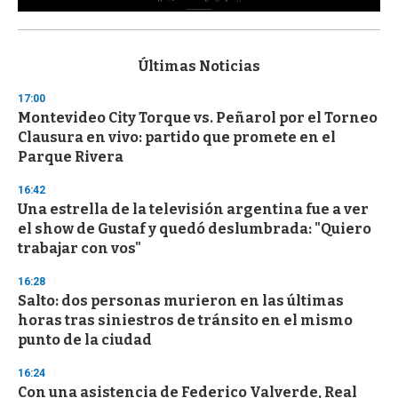
0
s
e
c
Últimas Noticias
o
n
17:00
d
Montevideo City Torque vs. Peñarol por el Torneo
s
o
Clausura en vivo: partido que promete en el
f
Parque Rivera
3
3
s
16:42
e
Una estrella de la televisión argentina fue a ver
c
el show de Gustaf y quedó deslumbrada: "Quiero
o
n
trabajar con vos"
d
s
16:28
Salto: dos personas murieron en las últimas
horas tras siniestros de tránsito en el mismo
punto de la ciudad
16:24
Con una asistencia de Federico Valverde, Real