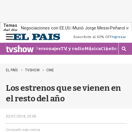
Temas
Negociaciones con EE.UU.
Murió Jorge Messi
Peñarol vs
del día:
Suscribite al 50% OFF
Ingresar
M
e
Personajes
TV y radio
Música
Cine
Series
Te
n
M
u
o
s
t
EL PAÍS
TVSHOW
CINE
r
a
Los estrenos que se vienen en
r
b
el resto del año
�
s
q
u
02/07/2018, 20:06
e
d
Compartir esta noticia