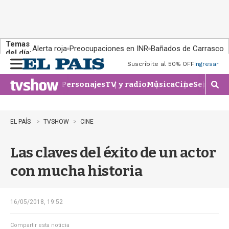
Temas
Alerta roja
Preocupaciones en INR
Bañados de Carrasco
del día:
Suscribite al 50% OFF
Ingresar
M
e
Personajes
TV y radio
Música
Cine
Series
Te
n
M
u
o
s
t
EL PAÍS
TVSHOW
CINE
r
a
Las claves del éxito de un actor
r
b
con mucha historia
�
s
q
u
16/05/2018, 19:52
e
d
Compartir esta noticia