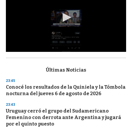
0
s
e
c
Últimas Noticias
o
n
23:45
d
Conocé los resultados de la Quiniela y la Tómbola
s
o
nocturna del jueves 6 de agosto de 2026
f
3
23:43
3
s
Uruguay cerró el grupo del Sudamericano
e
Femenino con derrota ante Argentina y jugará
c
por el quinto puesto
o
n