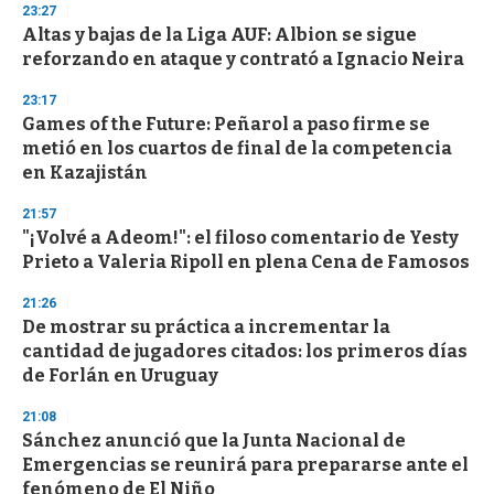
d
23:27
s
Altas y bajas de la Liga AUF: Albion se sigue
reforzando en ataque y contrató a Ignacio Neira
23:17
Games of the Future: Peñarol a paso firme se
metió en los cuartos de final de la competencia
en Kazajistán
21:57
"¡Volvé a Adeom!": el filoso comentario de Yesty
Prieto a Valeria Ripoll en plena Cena de Famosos
21:26
De mostrar su práctica a incrementar la
cantidad de jugadores citados: los primeros días
de Forlán en Uruguay
21:08
Sánchez anunció que la Junta Nacional de
Emergencias se reunirá para prepararse ante el
fenómeno de El Niño