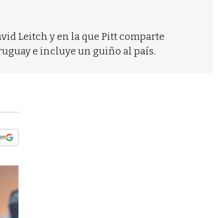
s
q
u
e
vid Leitch y en la que Pitt comparte
d
uguay e incluye un guiño al país.
a
 en