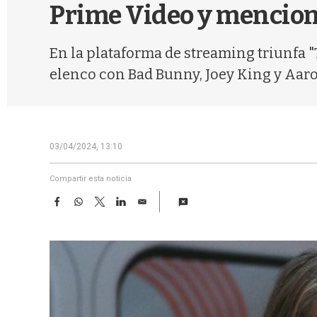
Prime Video y mencio
En la plataforma de streaming triunfa "
elenco con Bad Bunny, Joey King y Aaro
03/04/2024, 13:10
Compartir esta noticia
F
W
T
L
E
a
h
w
i
m
c
a
i
n
a
e
t
t
k
i
b
s
t
e
l
o
A
e
d
o
p
r
I
k
p
n