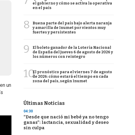
7
el gobierno y cómo se activa la operativa
en el país
8
Buena parte del país bajo alerta naranja
y amarilla de Inumet por vientos muy
fuertes y persistentes
9
El boleto ganador de la Lotería Nacional
de España del jueves 6 de agosto de 2026 y
los números con reintegro
10
El pronóstico para el viernes 7 de agosto
de 2026: cómo estará el tiempo en cada
zona del país, según Inumet
 en un
ís
Últimas Noticias
04:30
“Desde que nació mi bebé ya no tengo
ganas”: lactancia, sexualidad y deseo
sin culpa