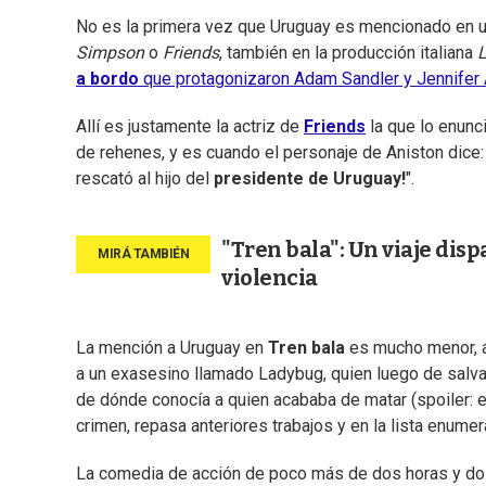
No es la primera vez que Uruguay es mencionado en u
Simpson
o
Friends
, también en la producción italiana
L
a bordo
que protagonizaron Adam Sandler y Jennifer A
Allí es justamente la actriz de
Friends
la que lo enunc
de rehenes, y es cuando el personaje de Aniston dice: 
rescató al hijo del
presidente de Uruguay!
".
"Tren bala": Un viaje dis
violencia
La mención a Uruguay en
Tren bala
es mucho menor, aun
a un exasesino llamado Ladybug, quien luego de salvar
de dónde conocía a quien acababa de matar (spoiler: e
crimen, repasa anteriores trabajos y en la lista enume
La comedia de acción de poco más de dos horas y dos