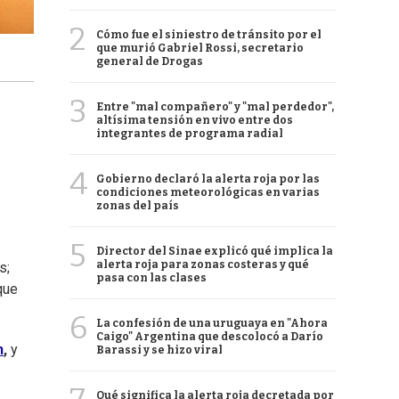
2
Cómo fue el siniestro de tránsito por el
que murió Gabriel Rossi, secretario
general de Drogas
3
Entre "mal compañero" y "mal perdedor",
altísima tensión en vivo entre dos
integrantes de programa radial
4
Gobierno declaró la alerta roja por las
condiciones meteorológicas en varias
zonas del país
5
Director del Sinae explicó qué implica la
alerta roja para zonas costeras y qué
s;
pasa con las clases
que
6
La confesión de una uruguaya en "Ahora
Caigo" Argentina que descolocó a Darío
n
,
y
Barassi y se hizo viral
Qué significa la alerta roja decretada por