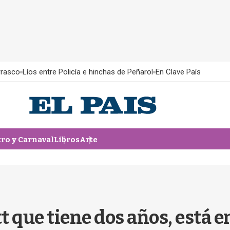
rrasco
Líos entre Policía e hinchas de Peñarol
En Clave País
tro y Carnaval
Libros
Arte
t que tiene dos años, está e