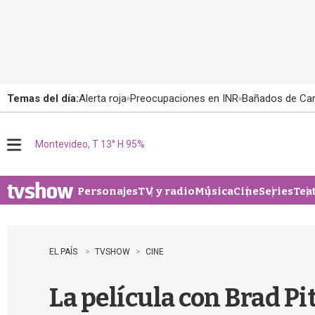
Temas del día:
Alerta roja
Preocupaciones en INR
Bañados de Ca
Montevideo, T 13° H 95%
M
e
n
u
Personajes
TV y radio
Música
Cine
Series
Tea
EL PAÍS
TVSHOW
CINE
La película con Brad Pit