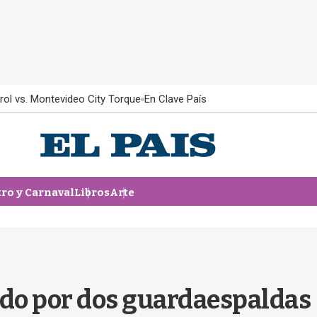
rol vs. Montevideo City Torque
En Clave País
tro y Carnaval
Libros
Arte
o por dos guardaespaldas