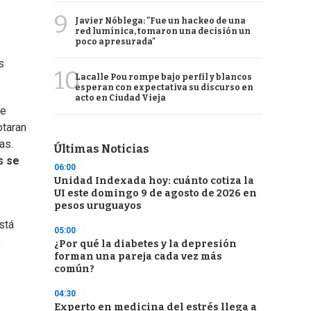
9
Javier Nóblega: "Fue un hackeo de una
red lumínica, tomaron una decisión un
poco apresurada"
s
10
Lacalle Pou rompe bajo perfil y blancos
esperan con expectativa su discurso en
acto en Ciudad Vieja
de
otaran
as.
Últimas Noticias
s se
06:00
Unidad Indexada hoy: cuánto cotiza la
UI este domingo 9 de agosto de 2026 en
pesos uruguayos
stá
05:00
e
¿Por qué la diabetes y la depresión
forman una pareja cada vez más
común?
04:30
Experto en medicina del estrés llega a