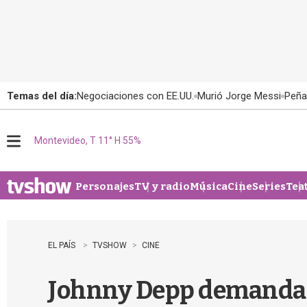
Temas del día:
Negociaciones con EE.UU.
Murió Jorge Messi
Peña
Montevideo, T 11° H 55%
M
e
n
u
Personajes
TV y radio
Música
Cine
Series
Tea
EL PAÍS
TVSHOW
CINE
Johnny Depp demandad