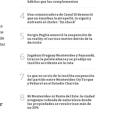
hábitos que las complementan
4
Una comunicadora de Canal 10 denunció
que un ómnibus la atropelló, lo siguió y
enfrentó al chofer: "En shock"
as
ne
5
Sergio Puglia anunció la suspensión de
 de
su reality: el curioso motivo detrás de la
decisión
tas
6
Jugaban Uruguay Montevideo y Paysandú,
tiraron la pelota afuera y se produjo un
insólito accidente en la ruta
7
Lo que no se vio de la insólita suspensión
del partido entre Montevideo Cty Torque
y Peñarol en el Estadio Charrúa
8
Ni Montevideo ni Punta del Este: la ciudad
uruguaya rodeada de naturaleza donde
r
las propiedades se revalorizan más de
un 20%