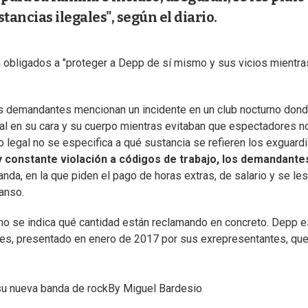
tancias ilegales", según el diario.
 obligados a "proteger a Depp de sí mismo y sus vicios mientra
, los demandantes mencionan un incidente en un club nocturno don
egal en su cara y su cuerpo mientras evitaban que espectadores n
 legal no se especifica a qué sustancia se refieren los exguardi
y constante violación a códigos de trabajo, los demandante
anda, en la que piden el pago de horas extras, de salario y se les
anso.
o se indica qué cantidad están reclamando en concreto. Depp e
lares, presentado en enero de 2017 por sus exrepresentantes, qu
 su nueva banda de rock
By
Miguel Bardesio