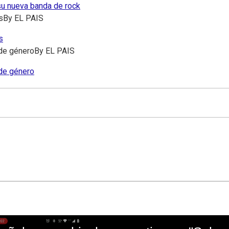
 su nueva banda de rock
s
By
EL PAIS
s
 de género
By
EL PAIS
 de género