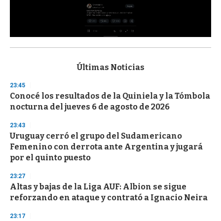
0
s
e
c
Últimas Noticias
o
n
23:45
d
Conocé los resultados de la Quiniela y la Tómbola
s
o
nocturna del jueves 6 de agosto de 2026
f
3
23:43
3
s
Uruguay cerró el grupo del Sudamericano
e
Femenino con derrota ante Argentina y jugará
c
por el quinto puesto
o
n
d
23:27
s
Altas y bajas de la Liga AUF: Albion se sigue
reforzando en ataque y contrató a Ignacio Neira
23:17