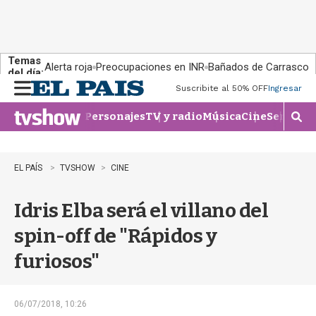
Temas
Alerta roja
Preocupaciones en INR
Bañados de Carrasco
del día:
Suscribite al 50% OFF
Ingresar
M
e
Personajes
TV y radio
Música
Cine
Series
Te
n
M
u
o
s
t
EL PAÍS
TVSHOW
CINE
r
a
Idris Elba será el villano del
r
b
spin-off de "Rápidos y
�
s
furiosos"
q
u
e
d
06/07/2018, 10:26