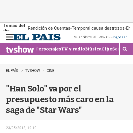
Temas del
Rendición de Cuentas
Temporal causa destrozos
En 
día:
Suscribite al 50% OFF
Ingresar
M
e
Personajes
TV y radio
Música
Cine
Series
Te
n
M
u
o
s
t
EL PAÍS
TVSHOW
CINE
r
a
"Han Solo" va por el
r
b
presupuesto más caro en la
�
s
saga de "Star Wars"
q
u
e
d
23/05/2018, 19:10