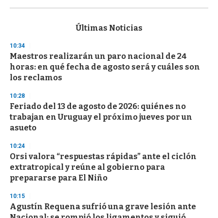
0
s
e
c
Últimas Noticias
o
n
10:34
d
Maestros realizarán un paro nacional de 24
s
o
horas: en qué fecha de agosto será y cuáles son
f
los reclamos
3
3
s
10:28
e
Feriado del 13 de agosto de 2026: quiénes no
c
trabajan en Uruguay el próximo jueves por un
o
n
asueto
d
s
10:24
Orsi valora “respuestas rápidas” ante el ciclón
extratropical y reúne al gobierno para
prepararse para El Niño
10:15
Agustín Requena sufrió una grave lesión ante
Nacional: se rompió los ligamentos y siguió