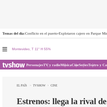
Temas del día:
Conflicto en el puerto
Explotaron cajero en Parque Mi
Montevideo, T 11° H 55%
M
e
n
u
Personajes
TV y radio
Música
Cine
Series
Teatro y Ca
EL PAÍS
TVSHOW
CINE
Estrenos: llega la rival 