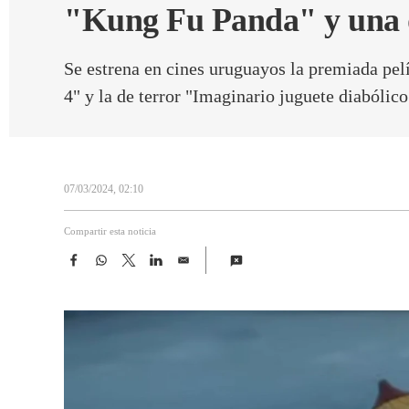
"Kung Fu Panda" y una 
Se estrena en cines uruguayos la premiada pel
4" y la de terror "Imaginario juguete diabólico
07/03/2024, 02:10
Compartir esta noticia
F
W
T
L
E
a
h
w
i
m
c
a
i
n
a
e
t
t
k
i
b
s
t
e
l
o
A
e
d
o
p
r
I
k
p
n