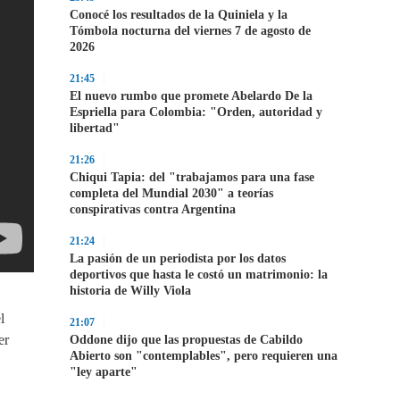
Conocé los resultados de la Quiniela y la
Tómbola nocturna del viernes 7 de agosto de
2026
21:45
El nuevo rumbo que promete Abelardo De la
Espriella para Colombia: "Orden, autoridad y
libertad"
21:26
Chiqui Tapia: del "trabajamos para una fase
completa del Mundial 2030" a teorías
conspirativas contra Argentina
21:24
La pasión de un periodista por los datos
deportivos que hasta le costó un matrimonio: la
historia de Willy Viola
l
21:07
er
Oddone dijo que las propuestas de Cabildo
Abierto son "contemplables", pero requieren una
"ley aparte"