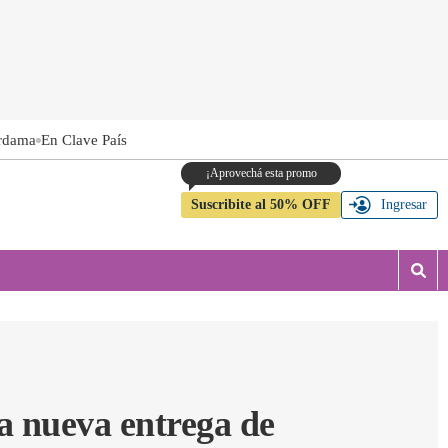
rdama
En Clave País
Suscribite al 50% OFF
Ingresar
M
o
s
t
r
a
r
na nueva entrega de
b
�