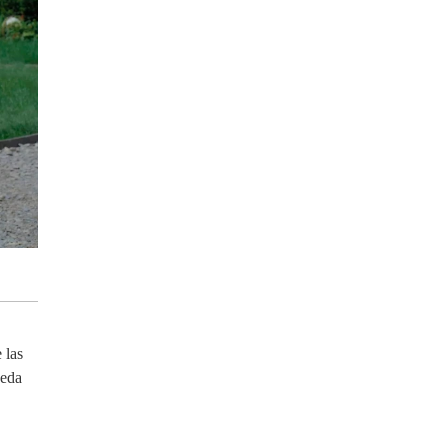
 las
ueda