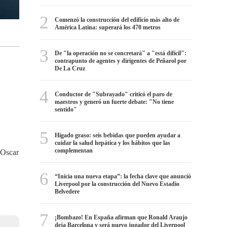
2
Comenzó la construcción del edificio más alto de
América Latina: superará los 470 metros
3
De "la operación no se concretará" a "está difícil":
contrapunto de agentes y dirigentes de Peñarol por
De La Cruz
4
Conductor de "Subrayado" criticó el paro de
maestros y generó un fuerte debate: "No tiene
sentido"
5
Hígado graso: seis bebidas que pueden ayudar a
cuidar la salud hepática y los hábitos que las
complementan
 Oscar
6
“Inicia una nueva etapa”: la fecha clave que anunció
Liverpool por la construcción del Nuevo Estadio
Belvedere
7
¡Bombazo! En España afirman que Ronald Araujo
deja Barcelona y será nuevo jugador del Liverpool