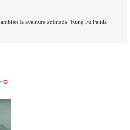
s
q
u
e
r, también la aventura animada "Kung Fu Panda
d
a
 en