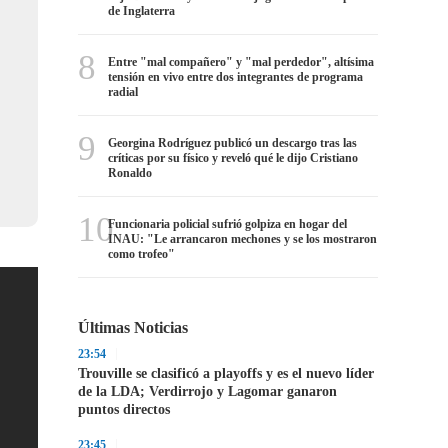
de Inglaterra
8
Entre "mal compañero" y "mal perdedor", altísima
tensión en vivo entre dos integrantes de programa
radial
9
Georgina Rodríguez publicó un descargo tras las
críticas por su físico y reveló qué le dijo Cristiano
Ronaldo
10
Funcionaria policial sufrió golpiza en hogar del
INAU: "Le arrancaron mechones y se los mostraron
como trofeo"
Últimas Noticias
23:54
Trouville se clasificó a playoffs y es el nuevo líder
de la LDA; Verdirrojo y Lagomar ganaron
puntos directos
23:45