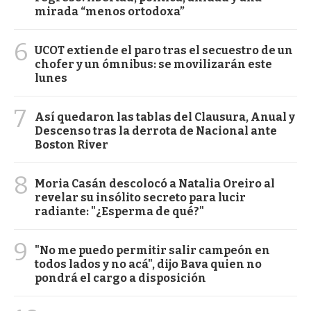
mirada “menos ortodoxa”
6
UCOT extiende el paro tras el secuestro de un
chofer y un ómnibus: se movilizarán este
lunes
7
Así quedaron las tablas del Clausura, Anual y
Descenso tras la derrota de Nacional ante
Boston River
8
Moria Casán descolocó a Natalia Oreiro al
revelar su insólito secreto para lucir
radiante: "¿Esperma de qué?"
9
"No me puedo permitir salir campeón en
todos lados y no acá", dijo Bava quien no
pondrá el cargo a disposición