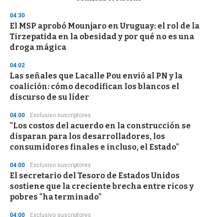
o
n
04:30
d
El MSP aprobó Mounjaro en Uruguay: el rol de la
s
o
Tirzepatida en la obesidad y por qué no es una
f
droga mágica
3
3
s
04:02
e
Las señales que Lacalle Pou envió al PN y la
c
coalición: cómo decodifican los blancos el
o
n
discurso de su líder
d
s
04:00
Exclusivo suscriptores
"Los costos del acuerdo en la construcción se
disparan para los desarrolladores, los
consumidores finales e incluso, el Estado"
04:00
Exclusivo suscriptores
El secretario del Tesoro de Estados Unidos
sostiene que la creciente brecha entre ricos y
pobres "ha terminado"
04:00
Exclusivo suscriptores