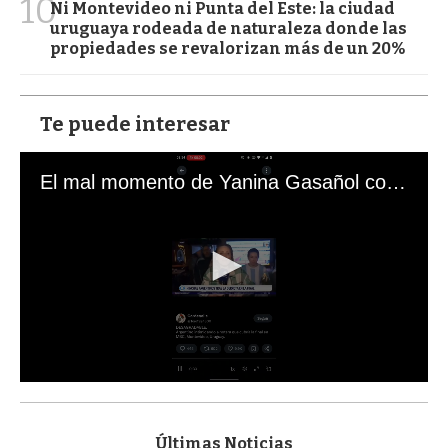
10
Ni Montevideo ni Punta del Este: la ciudad
uruguaya rodeada de naturaleza donde las
propiedades se revalorizan más de un 20%
Te puede interesar
El mal momento de Yanina Gasañol con un hincha argentino en "Subrayado"
0
s
e
c
Últimas Noticias