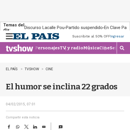
Temas del
Discurso Lacalle Pou
Partido suspendido
En Clave País
día:
Suscribite al 50% OFF
Ingresar
M
e
Personajes
TV y radio
Música
Cine
Series
Te
n
M
u
o
s
t
EL PAÍS
TVSHOW
CINE
r
a
El humor se inclina 22 grados
r
b
�
s
04/02/2015, 07:01
q
u
Compartir esta noticia
e
F
W
T
L
E
d