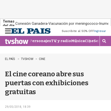
Temas
Conexión Ganadera
Vacunación por meningococo
Inumet 
del día:
Suscribite al 50% OFF
Ingresar
M
e
Personajes
TV y radio
Música
Cine
Series
Te
n
M
u
o
s
t
EL PAÍS
TVSHOW
CINE
r
a
El cine coreano abre sus
r
b
puertas con exhibiciones
�
s
gratuitas
q
u
e
d
29/05/2018, 18:39