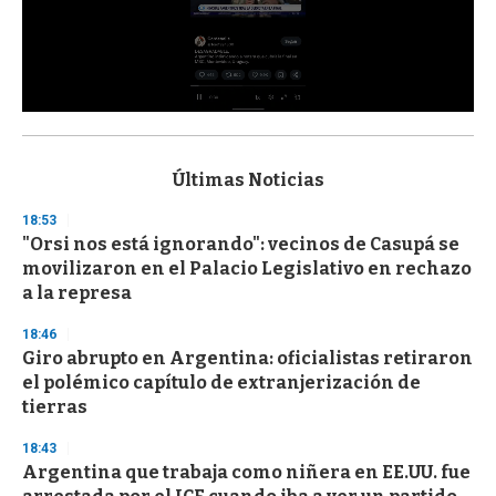
0
s
e
c
Últimas Noticias
o
n
18:53
d
"Orsi nos está ignorando": vecinos de Casupá se
s
o
movilizaron en el Palacio Legislativo en rechazo
f
a la represa
3
3
s
18:46
e
Giro abrupto en Argentina: oficialistas retiraron
c
el polémico capítulo de extranjerización de
o
n
tierras
d
s
18:43
Argentina que trabaja como niñera en EE.UU. fue