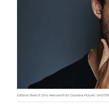
Editorial Shoot of Chris Hemsworth for Columbia Pictures' GHOS