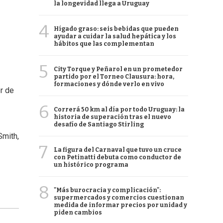
la longevidad llega a Uruguay
4
Hígado graso: seis bebidas que pueden
ayudar a cuidar la salud hepática y los
hábitos que las complementan
5
City Torque y Peñarol en un prometedor
partido por el Torneo Clausura: hora,
formaciones y dónde verlo en vivo
or de
6
Correrá 50 km al día por todo Uruguay: la
historia de superación tras el nuevo
desafío de Santiago Stirling
Smith,
7
La figura del Carnaval que tuvo un cruce
con Petinatti debuta como conductor de
un histórico programa
8
"Más burocracia y complicación":
supermercados y comercios cuestionan
medida de informar precios por unidad y
piden cambios