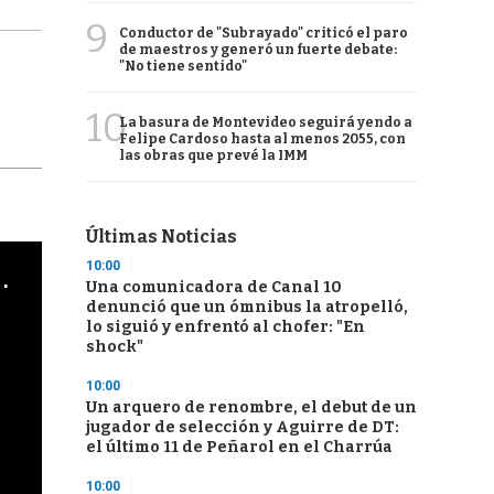
9
Conductor de "Subrayado" criticó el paro
de maestros y generó un fuerte debate:
"No tiene sentido"
10
La basura de Montevideo seguirá yendo a
Felipe Cardoso hasta al menos 2055, con
las obras que prevé la IMM
Últimas Noticias
10:00
cha argentino en "Subrayado"
Una comunicadora de Canal 10
denunció que un ómnibus la atropelló,
lo siguió y enfrentó al chofer: "En
shock"
10:00
Un arquero de renombre, el debut de un
jugador de selección y Aguirre de DT:
el último 11 de Peñarol en el Charrúa
10:00