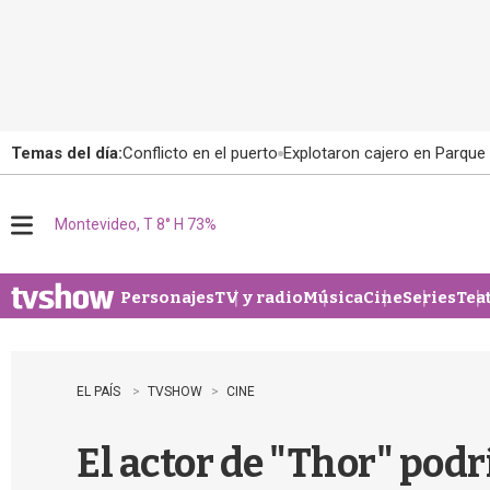
Temas del día:
Conflicto en el puerto
Explotaron cajero en Parque
Montevideo, T 8° H 73%
M
e
n
u
Personajes
TV y radio
Música
Cine
Series
Tea
EL PAÍS
TVSHOW
CINE
El actor de "Thor" podr