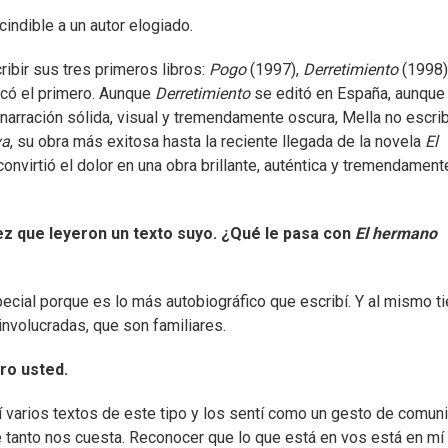
indible a un autor elogiado.
ribir sus tres primeros libros:
Pogo
(1997),
Derretimiento
(1998)
icó el primero. Aunque
Derretimiento
se editó en España, aunque
narración sólida, visual y tremendamente oscura, Mella no escri
va
, su obra más exitosa hasta la reciente llegada de la novela
El
convirtió el dolor en una obra brillante, auténtica y tremendament
.
ez que leyeron un texto suyo. ¿Qué le pasa con
El hermano
ecial porque es lo más autobiográfico que escribí. Y al mismo 
nvolucradas, que son familiares.
ro usted.
arios textos de este tipo y los sentí como un gesto de comun
ue tanto nos cuesta. Reconocer que lo que está en vos está en mí