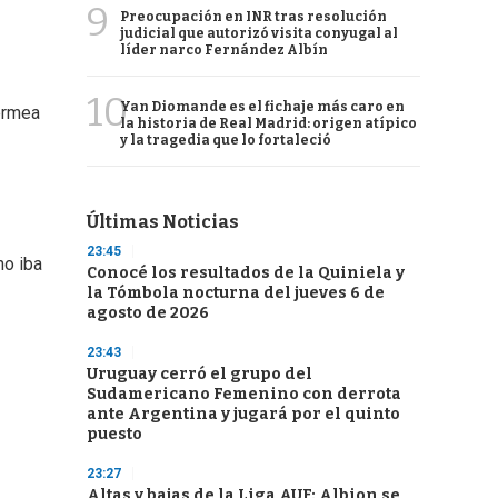
9
Preocupación en INR tras resolución
judicial que autorizó visita conyugal al
líder narco Fernández Albín
10
Yan Diomande es el fichaje más caro en
permea
la historia de Real Madrid: origen atípico
y la tragedia que lo fortaleció
Últimas Noticias
23:45
no iba
Conocé los resultados de la Quiniela y
la Tómbola nocturna del jueves 6 de
agosto de 2026
23:43
Uruguay cerró el grupo del
Sudamericano Femenino con derrota
ante Argentina y jugará por el quinto
puesto
23:27
Altas y bajas de la Liga AUF: Albion se