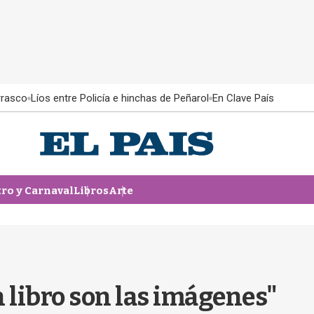
rrasco
Líos entre Policía e hinchas de Peñarol
En Clave País
tro y Carnaval
Libros
Arte
n libro son las imágenes"