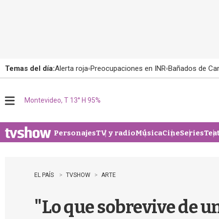
Temas del día:
Alerta roja
Preocupaciones en INR
Bañados de Ca
Montevideo, T 13° H 95%
M
e
n
u
Personajes
TV y radio
Música
Cine
Series
Tea
EL PAÍS
TVSHOW
ARTE
"Lo que sobrevive de u