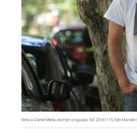
Nota a Daniel Mella, escritor uruguayo, ND 20161115, foto Marcelo 