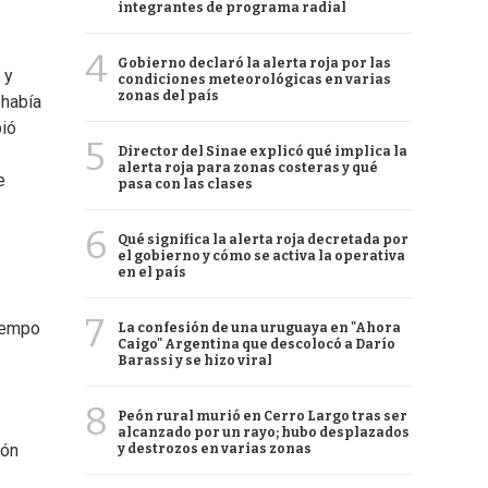
integrantes de programa radial
4
Gobierno declaró la alerta roja por las
 y
condiciones meteorológicas en varias
zonas del país
 había
bió
5
Director del Sinae explicó qué implica la
alerta roja para zonas costeras y qué
e
pasa con las clases
6
Qué significa la alerta roja decretada por
el gobierno y cómo se activa la operativa
en el país
7
tiempo
La confesión de una uruguaya en "Ahora
Caigo" Argentina que descolocó a Darío
Barassi y se hizo viral
8
Peón rural murió en Cerro Largo tras ser
alcanzado por un rayo; hubo desplazados
ión
y destrozos en varias zonas