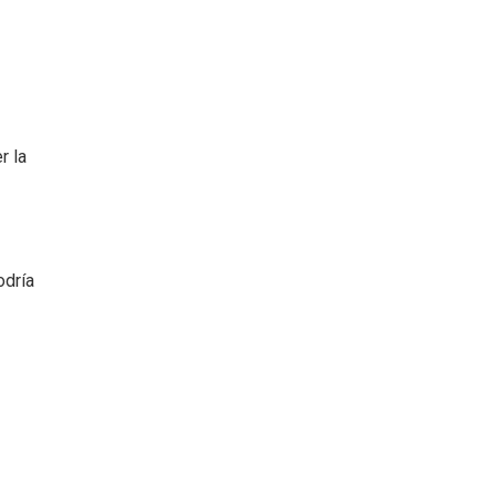
r la
odría