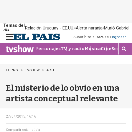
Temas del
Relación Uruguay - EE.UU.
Alerta naranja
Murió Gabriel 
día:
Suscribite al 50% OFF
Ingresar
M
e
Personajes
TV y radio
Música
Cine
Series
Te
n
M
u
o
s
t
EL PAÍS
TVSHOW
ARTE
r
a
El misterio de lo obvio en una
r
b
artista conceptual relevante
�
s
q
u
27/04/2015, 16:16
e
d
Compartir esta noticia