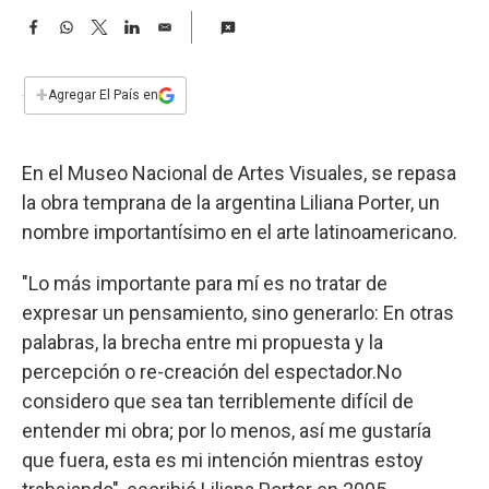
a
F
W
T
L
E
a
h
w
i
m
c
a
i
n
a
e
t
t
k
i
+
Agregar El País en
b
s
t
e
l
o
A
e
d
o
p
r
I
En el Museo Nacional de Artes Visuales, se repasa
k
p
n
la obra temprana de la argentina Liliana Porter, un
nombre importantísimo en el arte latinoamericano.
"Lo más importante para mí es no tratar de
expresar un pensamiento, sino generarlo: En otras
palabras, la brecha entre mi propuesta y la
percepción o re-creación del espectador.No
considero que sea tan terriblemente difícil de
entender mi obra; por lo menos, así me gustaría
que fuera, esta es mi intención mientras estoy