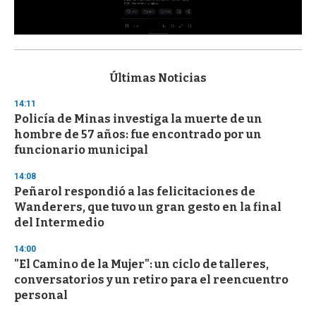
0
s
e
c
Últimas Noticias
o
n
14:11
d
Policía de Minas investiga la muerte de un
s
o
hombre de 57 años: fue encontrado por un
f
funcionario municipal
3
3
s
14:08
e
Peñarol respondió a las felicitaciones de
c
Wanderers, que tuvo un gran gesto en la final
o
n
del Intermedio
d
s
14:00
"El Camino de la Mujer": un ciclo de talleres,
conversatorios y un retiro para el reencuentro
personal