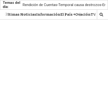
Temas del
Rendición de Cuentas
Temporal causa destrozos
En 
día:
Últimas Noticias
Información
El País +
Ovación
TV Show
M
o
s
t
r
a
r
b
�
s
q
u
e
d
a