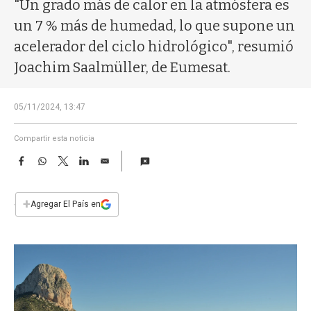
a
"Un grado más de calor en la atmósfera es
un 7 % más de humedad, lo que supone un
acelerador del ciclo hidrológico", resumió
Joachim Saalmüller, de Eumesat.
05/11/2024, 13:47
Compartir esta noticia
F
W
T
L
E
a
h
w
i
m
c
a
i
n
a
e
t
t
k
i
+
Agregar El País en
b
s
t
e
l
o
A
e
d
o
p
r
I
k
p
n