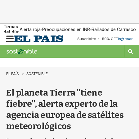
Temas
Alerta roja
Preocupaciones en INR
Bañados de Carrasco
del día:
Suscribite al 50% OFF
Ingresar
M
e
n
M
u
o
s
t
EL PAÍS
SOSTENIBLE
r
a
El planeta Tierra "tiene
r
b
fiebre", alerta experto de la
�
s
agencia europea de satélites
q
u
meteorológicos
e
d