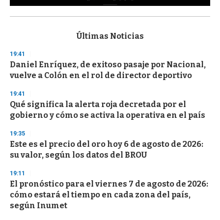
0
s
e
c
Últimas Noticias
o
n
19:41
d
Daniel Enríquez, de exitoso pasaje por Nacional,
s
o
vuelve a Colón en el rol de director deportivo
f
3
19:41
3
s
Qué significa la alerta roja decretada por el
e
gobierno y cómo se activa la operativa en el país
c
o
19:35
n
d
Este es el precio del oro hoy 6 de agosto de 2026:
s
su valor, según los datos del BROU
19:11
El pronóstico para el viernes 7 de agosto de 2026:
cómo estará el tiempo en cada zona del país,
según Inumet