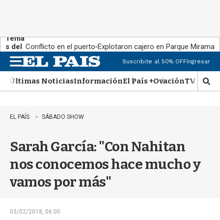
Tema
s del
Conflicto en el puerto
Explotaron cajero en Parque Miramar
día:
Suscribite al 50% OFF
Ingresar
M
e
Últimas Noticias
Información
El País +
Ovación
TV Show
n
M
u
o
s
t
EL PAÍS
SÁBADO SHOW
r
a
Sarah García: "Con Nahitan
r
b
nos conocemos hace mucho y
�
s
vamos por más"
q
u
e
d
03/02/2018, 06:00