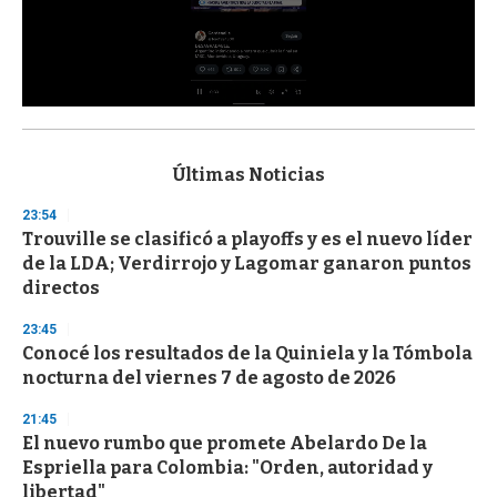
0
s
e
c
Últimas Noticias
o
n
23:54
d
Trouville se clasificó a playoffs y es el nuevo líder
s
o
de la LDA; Verdirrojo y Lagomar ganaron puntos
f
directos
3
3
s
23:45
e
Conocé los resultados de la Quiniela y la Tómbola
c
nocturna del viernes 7 de agosto de 2026
o
n
d
21:45
s
El nuevo rumbo que promete Abelardo De la
Espriella para Colombia: "Orden, autoridad y
libertad"