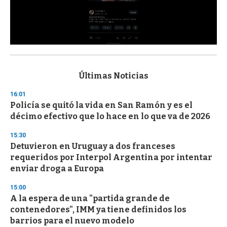
0
s
e
c
Últimas Noticias
o
n
16:01
d
Policía se quitó la vida en San Ramón y es el
s
o
décimo efectivo que lo hace en lo que va de 2026
f
3
15:30
3
s
Detuvieron en Uruguay a dos franceses
e
requeridos por Interpol Argentina por intentar
c
enviar droga a Europa
o
n
d
15:00
s
A la espera de una "partida grande de
contenedores", IMM ya tiene definidos los
barrios para el nuevo modelo