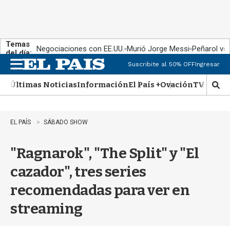
Temas
Negociaciones con EE.UU.
Murió Jorge Messi
Peñarol vs
del día:
Suscribite al 50% OFF
Ingresar
M
e
Últimas Noticias
Información
El País +
Ovación
TV Show
n
M
u
o
s
t
EL PAÍS
SÁBADO SHOW
r
a
"Ragnarok", "The Split" y "El
r
b
cazador", tres series
�
s
recomendadas para ver en
q
u
streaming
e
d