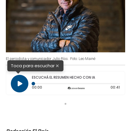
El periodista y comunicador Julio Ríos.
Foto: Leo Mainé
×
Toca para escuchar
ESCUCHÁ EL RESUMEN HECHO CON IA
Tiempo transcurrido: 0 segundos
Durac
00:00
00:41