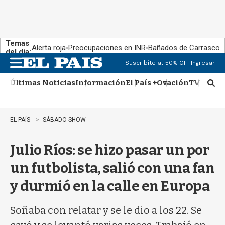
Temas
Alerta roja
Preocupaciones en INR
Bañados de Carrasco
del día:
Suscribite al 50% OFF
Ingresar
M
e
Últimas Noticias
Información
El País +
Ovación
TV Show
n
M
u
o
s
t
EL PAÍS
SÁBADO SHOW
r
a
Julio Ríos: se hizo pasar un por
r
b
un futbolista, salió con una fan
�
s
y durmió en la calle en Europa
q
u
e
Soñaba con relatar y se le dio a los 22. Se
d