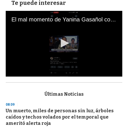
Te puede interesar
El mal momento de Yanina Gasañol con un hincha argentino en "Subrayado"
0
s
e
c
Últimas Noticias
o
n
08:09
d
Un muerto, miles de personas sin luz, árboles
s
o
caídos y techos volados por el temporal que
f
ameritó alerta roja
3