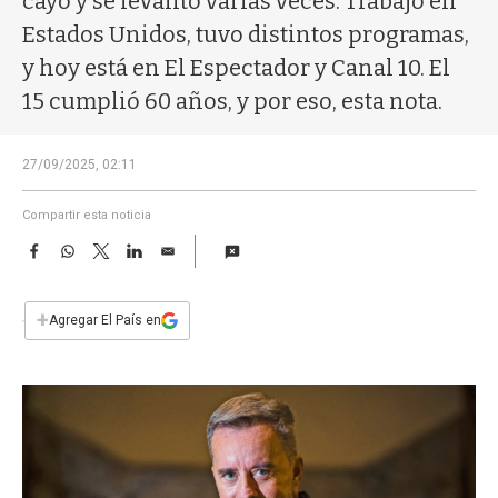
cayó y se levantó varias veces. Trabajó en
a
Estados Unidos, tuvo distintos programas,
y hoy está en El Espectador y Canal 10. El
15 cumplió 60 años, y por eso, esta nota.
27/09/2025, 02:11
Compartir esta noticia
F
W
T
L
E
a
h
w
i
m
c
a
i
n
a
e
t
t
k
i
+
Agregar El País en
b
s
t
e
l
o
A
e
d
o
p
r
I
k
p
n