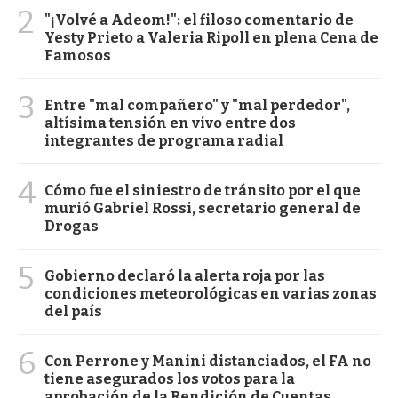
2
"¡Volvé a Adeom!": el filoso comentario de
Yesty Prieto a Valeria Ripoll en plena Cena de
Famosos
3
Entre "mal compañero" y "mal perdedor",
altísima tensión en vivo entre dos
integrantes de programa radial
4
Cómo fue el siniestro de tránsito por el que
murió Gabriel Rossi, secretario general de
Drogas
5
Gobierno declaró la alerta roja por las
condiciones meteorológicas en varias zonas
del país
6
Con Perrone y Manini distanciados, el FA no
tiene asegurados los votos para la
aprobación de la Rendición de Cuentas