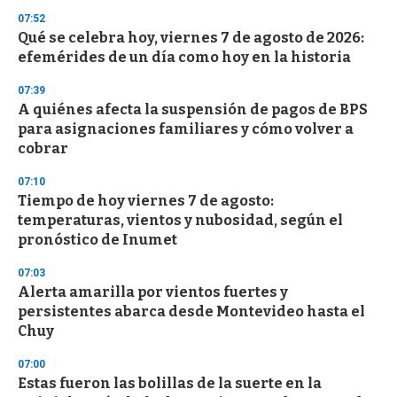
3
s
07:52
e
Qué se celebra hoy, viernes 7 de agosto de 2026:
c
efemérides de un día como hoy en la historia
o
n
d
07:39
s
A quiénes afecta la suspensión de pagos de BPS
para asignaciones familiares y cómo volver a
cobrar
07:10
Tiempo de hoy viernes 7 de agosto:
temperaturas, vientos y nubosidad, según el
pronóstico de Inumet
07:03
Alerta amarilla por vientos fuertes y
persistentes abarca desde Montevideo hasta el
Chuy
07:00
Estas fueron las bolillas de la suerte en la