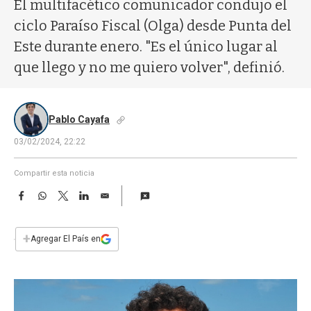
a
El multifacético comunicador condujo el
ciclo Paraíso Fiscal (Olga) desde Punta del
Este durante enero. "Es el único lugar al
que llego y no me quiero volver", definió.
Pablo Cayafa
03/02/2024, 22:22
Compartir esta noticia
F
W
T
L
E
a
h
w
i
m
c
a
i
n
a
e
t
t
k
i
+
Agregar El País en
b
s
t
e
l
o
A
e
d
o
p
r
I
k
p
n