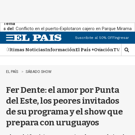
Tema
s del
Conflicto en el puerto
Explotaron cajero en Parque Miramar
día:
Suscribite al 50% OFF
Ingresar
M
e
Últimas Noticias
Información
El País +
Ovación
TV Show
n
M
u
o
s
t
EL PAÍS
SÁBADO SHOW
r
a
Fer Dente: el amor por Punta
r
b
del Este, los peores invitados
�
s
de su programa y el show que
q
u
prepara con uruguayos
e
d