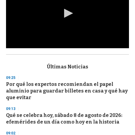
0
s
e
c
Últimas Noticias
o
n
09:25
d
Por qué los expertos recomiendan el papel
s
o
aluminio para guardar billetes en casa y qué hay
f
que evitar
3
3
s
09:13
e
Qué se celebra hoy, sábado 8 de agosto de 2026:
c
efemérides de un día como hoy en la historia
o
n
d
09:02