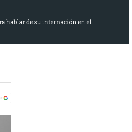
s
q
u
e
ra hablar de su internación en el
d
a
 en