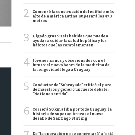
2
Comenzó la construcción del edificio más
alto de América Latina: superará los 470
metros
3
Hígado graso: seis bebidas que pueden
ayudar a cuidar la salud hepática y los
hábitos que las complementan
4
Jóvenes, sanos y obsesionados con el
futuro: el nuevo boom de la medicina de
la longevidad llega a Uruguay
5
Conductor de "Subrayado" criticó el paro
de maestros y generó un fuerte debate:
"No tiene sentido"
6
Correrá 50 km al día por todo Uruguay: la
historia de superación tras el nuevo
desafío de Santiago Stirling
De "la operación no se concretará" a "está