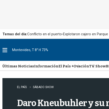
Temas del día:
Conflicto en el puerto
Explotaron cajero en Parque
Montevideo, T 8° H 73%
M
e
n
u
Últimas Noticias
Información
El País +
Ovación
TV Show
B
EL PAÍS
SÁBADO SHOW
Daro Kneubuhler y su n