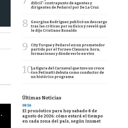
7
difícil": contrapunto de agentes y
dirigentes de Peñarol por De La Cruz
8
Georgina Rodríguez publicó un descargo
tras las críticas por su físico y reveló qué
le dijo Cristiano Ronaldo
9
City Torque y Peñarol en un prometedor
partido por el Torneo Clausura: hora,
formaciones y dónde verlo en vivo
10
La figura del Carnaval que tuvo un cruce
con Petinatti debuta como conductor de
un histórico programa
Últimas Noticias
08:56
El pronóstico para hoy sabado 8 de
cha argentino en "Subrayado"
agosto de 2026: cómo estará el tiempo
en cada zona del país, según Inumet