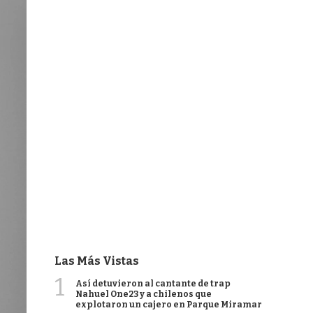
Las Más Vistas
1
Así detuvieron al cantante de trap
Nahuel One23 y a chilenos que
explotaron un cajero en Parque Miramar