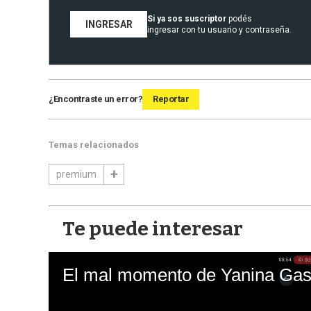
Si ya sos suscriptor
podés
INGRESAR
ingresar con tu usuario y contraseña.
¿Encontraste un error?
Reportar
Temas relacionados
premium
Te puede interesar