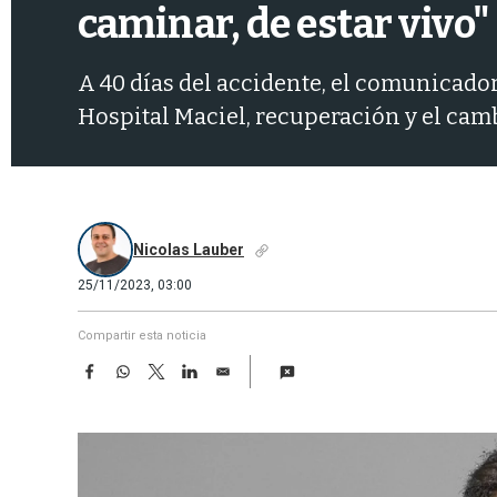
caminar, de estar vivo"
A 40 días del accidente, el comunicador
Hospital Maciel, recuperación y el camb
Nicolas Lauber
25/11/2023, 03:00
Compartir esta noticia
F
W
T
L
E
a
h
w
i
m
c
a
i
n
a
e
t
t
k
i
b
s
t
e
l
o
A
e
d