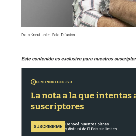
Daro Kneubuhler.
Foto: Difusión.
CONTENIDO EXCLUSIVO
La nota a la que intentas
suscriptores
Conocé nuestros planes
SUSCRIBIRME
y disfrutá de El País sin límites.