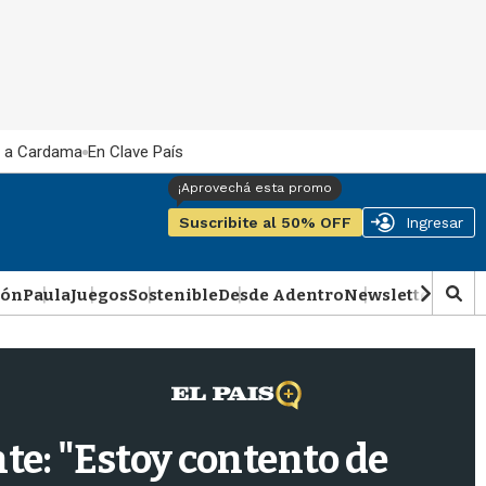
 a Cardama
En Clave País
Suscribite al 50% OFF
Ingresar
ión
Paula
Juegos
Sostenible
Desde Adentro
Newsletter
Podca
M
o
s
t
r
a
r
te: "Estoy contento de
b
�