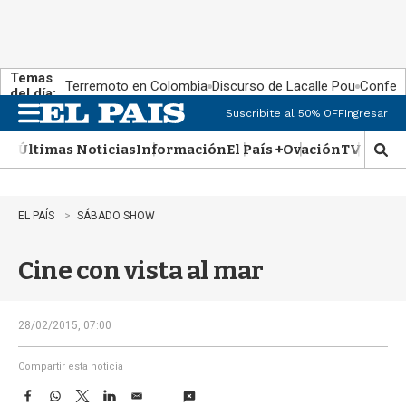
Temas
Terremoto en Colombia
Discurso de Lacalle Pou
Confere
del día:
Suscribite al 50% OFF
Ingresar
M
e
Últimas Noticias
Información
El País +
Ovación
TV Show
n
M
u
o
s
t
EL PAÍS
SÁBADO SHOW
r
a
Cine con vista al mar
r
b
�
s
28/02/2015, 07:00
q
u
Compartir esta noticia
e
F
W
T
L
E
d