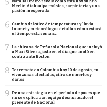
5
Natalia Oreiro reveló cómo está hoy su hijo
Merlín Atahualpa: música, carpintería y una
pasión inesperada
6
Cambio drástico de temperaturas y lluvia:
Inumet y meteorólogos detallan cómo estará
el tiempo esta semana
7
La chicana de Peñarol a Nacional que incluyó
a Maxi Silvera, justo en el día que anotó en
contra ante Boston
8
Terremoto en Colombia hoy 10 de agosto, en
vivo: zonas afectadas, cifra de muertos y
daños
9
De una estrategia en el período de pases que
no se explica a un equipo desnorteado: el
presente de Nacional