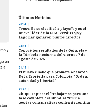
cuando hablan los empleados
Últimas Noticias
23:54
Trouville se clasificó a playoffs y es el
nuevo líder de la LDA; Verdirrojo y
Lagomar ganaron puntos directos
23:45
remo y
Conocé los resultados de la Quiniela y
la Tómbola nocturna del viernes 7 de
agosto de 2026
ige en
ta a
21:45
El nuevo rumbo que promete Abelardo
De la Espriella para Colombia: "Orden,
autoridad y libertad"
l
21:26
Chiqui Tapia: del "trabajamos para una
fase completa del Mundial 2030" a
teorías conspirativas contra Argentina
isten