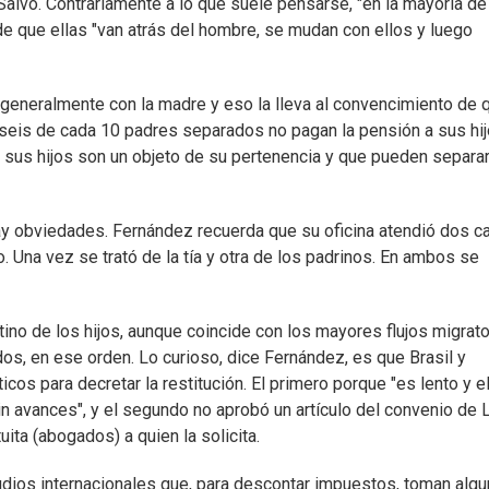
Salvo. Contrariamente a lo que suele pensarse, "en la mayoría de
de que ellas "van atrás del hombre, se mudan con ellos y luego
 generalmente con la madre y eso la lleva al convencimiento de 
 seis de cada 10 padres separados no pagan la pensión a sus hi
 sus hijos son un objeto de su pertenencia y que pueden separa
ay obviedades. Fernández recuerda que su oficina atendió dos c
. Una vez se trató de la tía y otra de los padrinos. En ambos se
no de los hijos, aunque coincide con los mayores flujos migrato
os, en ese orden. Lo curioso, dice Fernández, es que Brasil y
s para decretar la restitución. El primero porque "es lento y e
in avances", y el segundo no aprobó un artículo del convenio de 
ita (abogados) a quien la solicita.
udios internacionales que, para descontar impuestos, toman alg