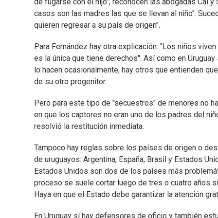
de fugarse con el hijo", reconocen las abogadas Cal y 
casos son las madres las que se llevan al niño". Suce
quieren regresar a su país de origen".
Para Fernández hay otra explicación: "Los niños viven
es la única que tiene derechos". Así como en Uruguay
lo hacen ocasionalmente, hay otros que entienden que
de su otro progenitor.
Pero para este tipo de "secuestros" de menores no h
en que los captores no eran uno de los padres del niño
resolvió la restitución inmediata.
Tampoco hay reglas sobre los países de origen o desti
de uruguayos: Argentina, España, Brasil y Estados Unid
Estados Unidos son dos de los países más problemático
proceso se suele cortar luego de tres o cuatro años s
Haya en que el Estado debe garantizar la atención gratu
En Uruguay sí hay defensores de oficio y también est