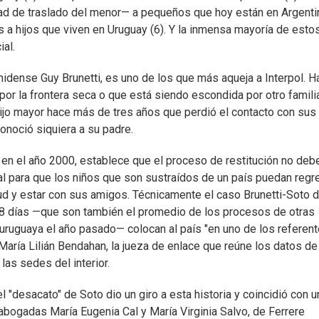
idad de traslado del menor— a pequeños que hoy están en Argenti
s a hijos que viven en Uruguay (6). Y la inmensa mayoría de esto
ial.
idense Guy Brunetti, es uno de los que más aqueja a Interpol. H
por la frontera seca o que está siendo escondida por otro familia
hijo mayor hace más de tres años que perdió el contacto con sus
onoció siquiera a su padre.
 en el año 2000, establece que el proceso de restitución no deb
l para que los niños que son sustraídos de un país puedan regr
alud y estar con sus amigos. Técnicamente el caso Brunetti-Soto 
8 días —que son también el promedio de los procesos de otras
a uruguaya el año pasado— colocan al país "en uno de los referen
aría Lilián Bendahan, la jueza de enlace que reúne los datos de
as sedes del interior.
l "desacato" de Soto dio un giro a esta historia y coincidió con u
 abogadas María Eugenia Cal y María Virginia Salvo, de Ferrere