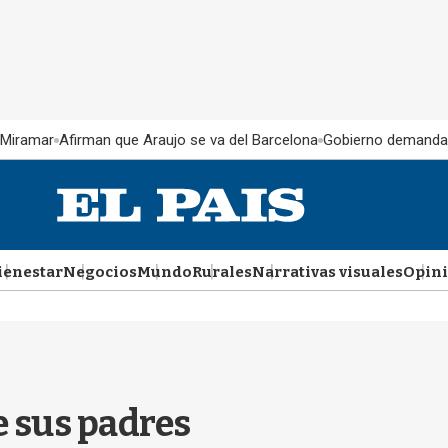
 Miramar
Afirman que Araujo se va del Barcelona
Gobierno demanda
ienestar
Negocios
Mundo
Rurales
Narrativas visuales
Opin
e sus padres