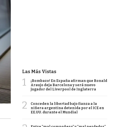
Las Más Vistas
1
¡Bombazo! En España afirman que Ronald
Araujo deja Barcelona y será nuevo
jugador del Liverpool de Inglaterra
2
Conceden la libertad bajo fianza a la
niñera argentina detenida por el ICE en
EE.UU. durante el Mundial
Entre "mal compañero" y "mal perdedor",