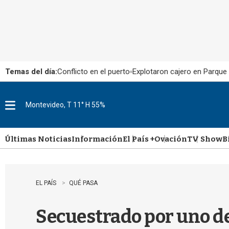
Temas del día:
Conflicto en el puerto
Explotaron cajero en Parque
Montevideo, T 11° H 55%
M
e
n
u
Últimas Noticias
Información
El País +
Ovación
TV Show
B
EL PAÍS
QUÉ PASA
Secuestrado por uno d