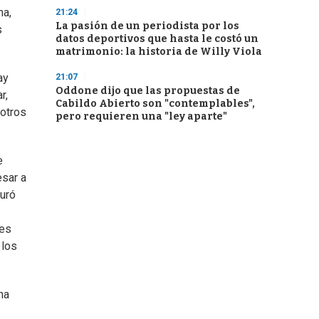
na,
21:24
La pasión de un periodista por los
s
datos deportivos que hasta le costó un
matrimonio: la historia de Willy Viola
ay
21:07
Oddone dijo que las propuestas de
r,
Cabildo Abierto son "contemplables",
 otros
pero requieren una "ley aparte"
e
esar a
duró
tes
 los
na