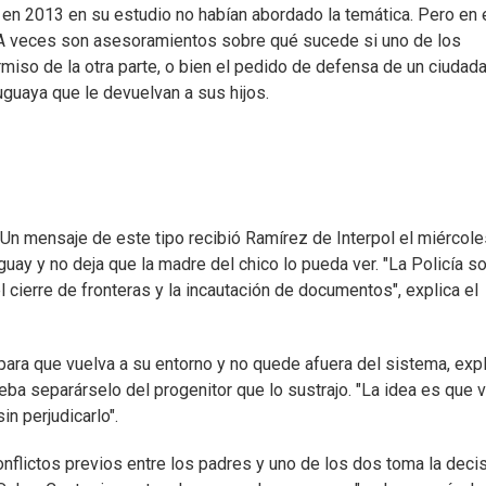
 en 2013 en su estudio no habían abordado la temática. Pero en 
. A veces son asesoramientos sobre qué sucede si uno de los
ermiso de la otra parte, o bien el pedido de defensa de un ciudad
ruguaya que le devuelvan a sus hijos.
 Un mensaje de este tipo recibió Ramírez de Interpol el miércole
uguay y no deja que la madre del chico lo pueda ver. "La Policía s
el cierre de fronteras y la incautación de documentos", explica el
o para que vuelva a su entorno y no quede afuera del sistema, exp
eba separárselo del progenitor que lo sustrajo. "La idea es que 
n perjudicarlo".
onflictos previos entre los padres y uno de los dos toma la deci