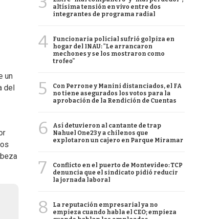
3
altísima tensión en vivo entre dos
integrantes de programa radial
4
Funcionaria policial sufrió golpiza en
hogar del INAU: "Le arrancaron
mechones y se los mostraron como
trofeo"
e un
5
Con Perrone y Manini distanciados, el FA
a del
no tiene asegurados los votos para la
aprobación de la Rendición de Cuentas
6
Así detuvieron al cantante de trap
or
Nahuel One23 y a chilenos que
explotaron un cajero en Parque Miramar
los
cabeza
7
Conflicto en el puerto de Montevideo: TCP
denuncia que el sindicato pidió reducir
la jornada laboral
8
La reputación empresarial ya no
empieza cuando habla el CEO; empieza