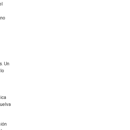
el
ano
s. Un
olo
lica
vuelva
sión