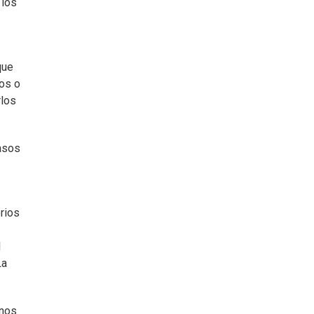
 los
que
jos o
rlos
asos
rios
l
La
unos