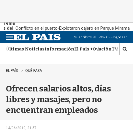
Tema
s del
Conflicto en el puerto
Explotaron cajero en Parque Miramar
día:
Suscribite al 50% OFF
Ingresar
M
e
Últimas Noticias
Información
El País +
Ovación
TV Show
n
M
u
o
s
t
EL PAÍS
QUÉ PASA
r
a
Ofrecen salarios altos, días
r
b
libres y masajes, pero no
�
s
encuentran empleados
q
u
e
d
14/06/2019, 21:57