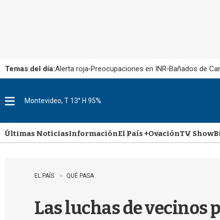
Temas del día:
Alerta roja
Preocupaciones en INR
Bañados de Ca
Montevideo, T 13° H 95%
M
e
n
u
Últimas Noticias
Información
El País +
Ovación
TV Show
B
EL PAÍS
QUÉ PASA
Las luchas de vecinos p