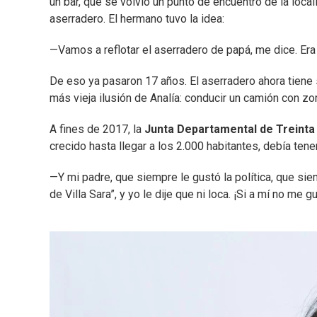
un bar, que se volvió un punto de encuentro de la locali
aserradero. El hermano tuvo la idea:
—Vamos a reflotar el aserradero de papá, me dice. Era
De eso ya pasaron 17 años. El aserradero ahora tiene 
más vieja ilusión de Analía: conducir un camión con zor
A fines de 2017, la
Junta Departamental de Treinta
crecido hasta llegar a los 2.000 habitantes, debía tene
—Y mi padre, que siempre le gustó la política, que sie
de Villa Sara”, y yo le dije que ni loca. ¡Si a mí no me gu