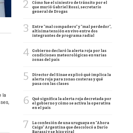
2
Cómo fue el siniestro de tránsito por el
que murió Gabriel Rossi, secretario
general de Drogas
3
Entre "mal compañero" y "mal perdedor",
altísima tensión en vivo entre dos
integrantes de programa radial
4
Gobierno declaró la alerta roja por las
condiciones meteorológicas en varias
zonas del país
5
Director del Sinae explicó qué implica la
alerta roja para zonas costeras y qué
pasa con las clases
 la
6
Qué significa la alerta roja decretada por
eses,
el gobierno y cómo se activa la operativa
en el país
7
La confesión de una uruguaya en "Ahora
Caigo" Argentina que descolocó a Darío
Barassi y se hizo viral