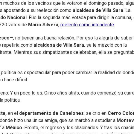
en muchos de los vecinos que la votaron el domingo pasado, alg
ros apostando a su reelección como
alcaldesa de Villa Sara
. La
ido Nacional
. Fue la segunda más votada para dirigir la comuna,
.320 votos de
Mario Silvera
,
reelecto como intendente
.
esco
—, no tienen una buena relación. Por eso la alegría de saber
s repetiría como
alcaldesa de Villa Sara
, se le mezcló con la
irante. Mientras sus simpatizantes celebraban, ella se preguntab
 política es espectacular para poder cambiar la realidad de dond
o hace difícil.
 ajeno. Y un poco lo es. Cinco años atrás, cuando comenzó su carre
a política.
ta,
en el
departamento de Canelones
; se crio en
Cerro Colo
 donde hizo una única amiga, que se marchó a estudiar a
Montev
Y a
México
. Pronto, el regreso y los chacinados. Y tras los chac