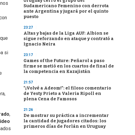
Uruguay cerró el grupo del
unos
Sudamericano Femenino con derrota
ante Argentina y jugará por el quinto
puesto
 con
23:27
Altas y bajas de la Liga AUF: Albion se
 que
sigue reforzando en ataque y contrató a
Ignacio Neira
a si
23:17
Games of the Future: Peñarol a paso
firme se metió en los cuartos de final de
la competencia en Kazajistán
e
21:57
"¡Volvé a Adeom!": el filoso comentario
ra,
de Yesty Prieto a Valeria Ripoll en
plena Cena de Famosos
21:26
rado
,
De mostrar su práctica a incrementar
la cantidad de jugadores citados: los
ideo
primeros días de Forlán en Uruguay
inados