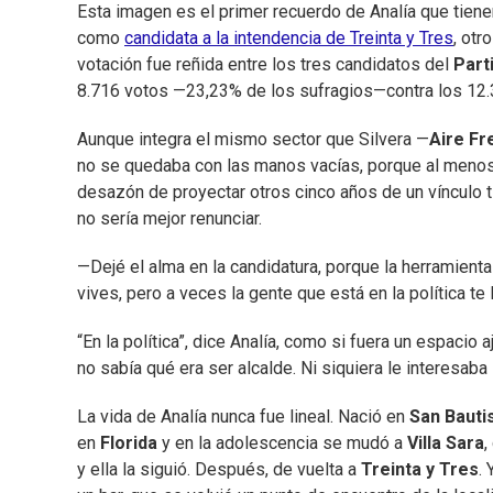
Esta imagen es el primer recuerdo de Analía que tien
como
candidata a la intendencia de Treinta y Tres
, ot
votación fue reñida entre los tres candidatos del
Part
8.716 votos —23,23% de los sufragios—contra los 12
Aunque integra el mismo sector que Silvera —
Aire Fr
no se quedaba con las manos vacías, porque al meno
desazón de proyectar otros cinco años de un vínculo t
no sería mejor renunciar.
—Dejé el alma en la candidatura, porque la herramienta
vives, pero a veces la gente que está en la política te l
“En la política”, dice Analía, como si fuera un espacio
no sabía qué era ser alcalde. Ni siquiera le interesaba l
La vida de Analía nunca fue lineal. Nació en
San Bautis
en
Florida
y en la adolescencia se mudó a
Villa Sara
,
y ella la siguió. Después, de vuelta a
Treinta y Tres
. 