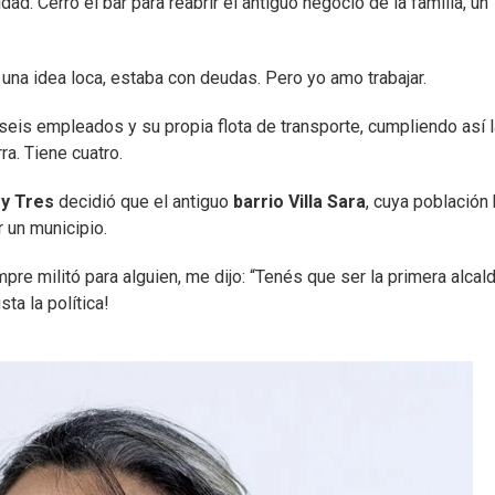
dad. Cerró el bar para reabrir el antiguo negocio de la familia, un
 una idea loca, estaba con deudas. Pero yo amo trabajar.
seis empleados y su propia flota de transporte, cumpliendo así l
ra. Tiene cuatro.
 y Tres
decidió que el antiguo
barrio Villa Sara
, cuya población
r un municipio.
mpre militó para alguien, me dijo: “Tenés que ser la primera alcal
sta la política!