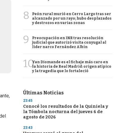
8
Peón rural murió en Cerro Largo tras ser
alcanzado por un rayo; hubo desplazados
y destrozos en varias zonas
9
Preocupación en INR tras resolución
judicial que autorizó visita conyugal al
líder narco Fernández Albín
10
Yan Diomande es el fichaje más caro en
la historia de Real Madrid: origen atípico
y la tragedia que lo fortaleció
Últimas Noticias
ante,
23:45
Conocé los resultados de la Quiniela y
la Tómbola nocturna del jueves 6 de
 del
agosto de 2026
23:43