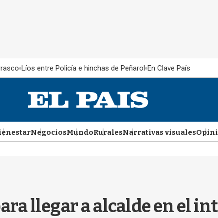
rrasco
Líos entre Policía e hinchas de Peñarol
En Clave País
ienestar
Negocios
Mundo
Rurales
Narrativas visuales
Opin
ara llegar a alcalde en el in