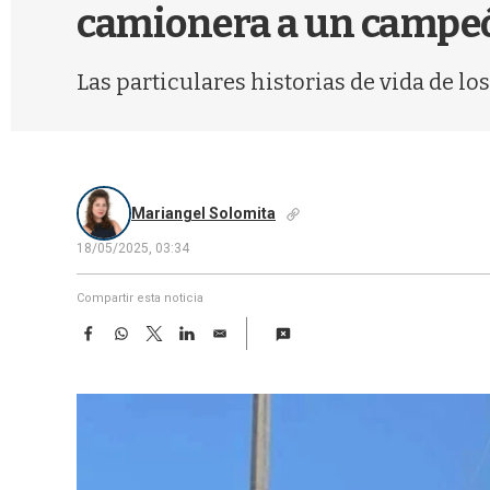
camionera a un campeó
Las particulares historias de vida de los
Mariangel Solomita
18/05/2025, 03:34
Compartir esta noticia
F
W
T
L
E
a
h
w
i
m
c
a
i
n
a
e
t
t
k
i
b
s
t
e
l
o
A
e
d
o
p
r
I
k
p
n