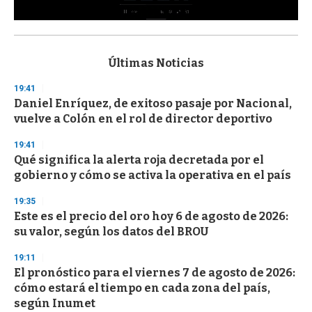
0
s
e
c
Últimas Noticias
o
n
19:41
d
Daniel Enríquez, de exitoso pasaje por Nacional,
s
o
vuelve a Colón en el rol de director deportivo
f
3
19:41
3
s
Qué significa la alerta roja decretada por el
e
gobierno y cómo se activa la operativa en el país
c
o
19:35
n
d
Este es el precio del oro hoy 6 de agosto de 2026:
s
su valor, según los datos del BROU
19:11
El pronóstico para el viernes 7 de agosto de 2026:
cómo estará el tiempo en cada zona del país,
según Inumet