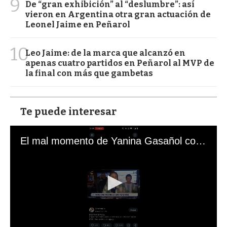
9
De “gran exhibición” al “deslumbre”: así
vieron en Argentina otra gran actuación de
Leonel Jaime en Peñarol
10
Leo Jaime: de la marca que alcanzó en
apenas cuatro partidos en Peñarol al MVP de
la final con más que gambetas
Te puede interesar
El mal momento de Yanina Gasañol con un hincha argentino en "Subrayado"