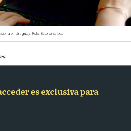
nciona en Uruguay.
Foto: Estefanía Leal.
 acceder es exclusiva para