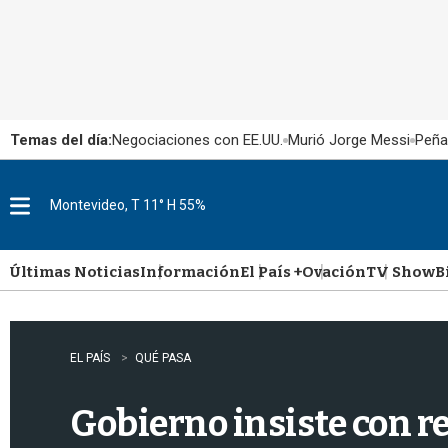
Temas del día:
Negociaciones con EE.UU.
Murió Jorge Messi
Peña
Montevideo, T 11° H 55%
M
e
n
u
Últimas Noticias
Información
El País +
Ovación
TV Show
B
EL PAÍS
QUÉ PASA
Gobierno insiste con r