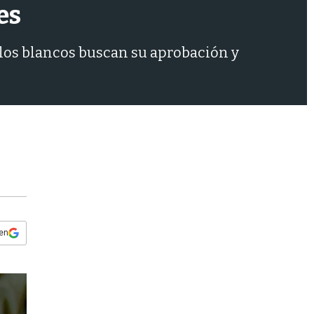
s
es
q
u
e
, los blancos buscan su aprobación y
d
a
 en