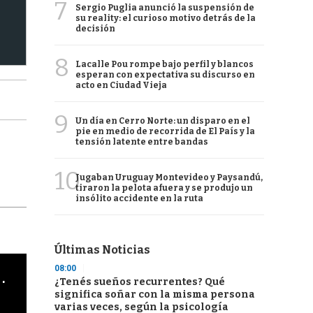
7
Sergio Puglia anunció la suspensión de
su reality: el curioso motivo detrás de la
decisión
8
Lacalle Pou rompe bajo perfil y blancos
esperan con expectativa su discurso en
acto en Ciudad Vieja
9
Un día en Cerro Norte: un disparo en el
pie en medio de recorrida de El País y la
tensión latente entre bandas
10
Jugaban Uruguay Montevideo y Paysandú,
tiraron la pelota afuera y se produjo un
insólito accidente en la ruta
Últimas Noticias
08:00
cha argentino en "Subrayado"
¿Tenés sueños recurrentes? Qué
significa soñar con la misma persona
varias veces, según la psicología