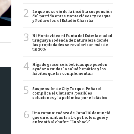
2
Lo que no se vio de la insólita suspensión
del partido entre Montevideo Cty Torque
y Peñarol en el Estadio Charrúa
3
Ni Montevideo ni Punta del Este: la ciudad
uruguaya rodeada de naturaleza donde
las propiedades se revalorizan más de
un 20%
4
Hígado graso: seis bebidas que pueden
ayudar a cuidar la salud hepática y los
hábitos que las complementan
5
Suspensión de City Torque-Peñarol
complica el Clausura: posibles
soluciones y la polémica por el clásico
6
Una comunicadora de Canal 10 denunció
que un ómnibus la atropelló, lo siguió y
enfrentó al chofer: "En shock"