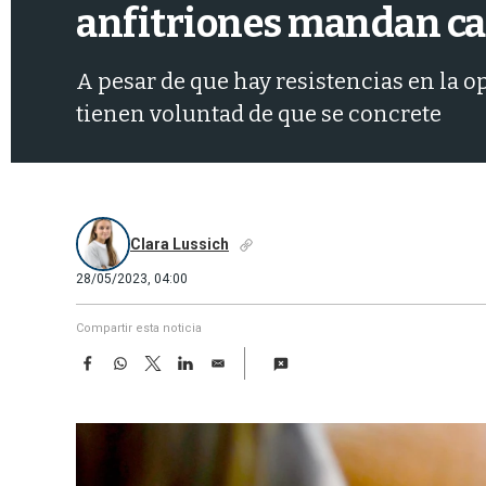
anfitriones mandan car
A pesar de que hay resistencias en la o
tienen voluntad de que se concrete
Clara Lussich
28/05/2023, 04:00
Compartir esta noticia
F
W
T
L
E
a
h
w
i
m
c
a
i
n
a
e
t
t
k
i
b
s
t
e
l
o
A
e
d