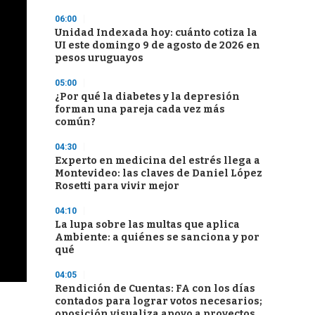
06:00
Unidad Indexada hoy: cuánto cotiza la
UI este domingo 9 de agosto de 2026 en
pesos uruguayos
05:00
¿Por qué la diabetes y la depresión
forman una pareja cada vez más
común?
04:30
Experto en medicina del estrés llega a
Montevideo: las claves de Daniel López
Rosetti para vivir mejor
04:10
La lupa sobre las multas que aplica
Ambiente: a quiénes se sanciona y por
qué
04:05
Rendición de Cuentas: FA con los días
contados para lograr votos necesarios;
oposición visualiza apoyo a proyectos