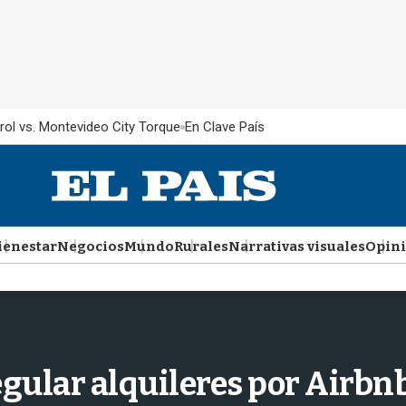
rol vs. Montevideo City Torque
En Clave País
ienestar
Negocios
Mundo
Rurales
Narrativas visuales
Opin
egular alquileres por Airbn