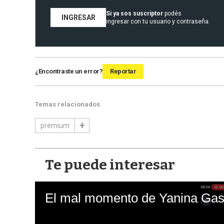
Si ya sos suscriptor
podés
INGRESAR
ingresar con tu usuario y contraseña.
¿Encontraste un error?
Reportar
Temas relacionados
premium
Te puede interesar