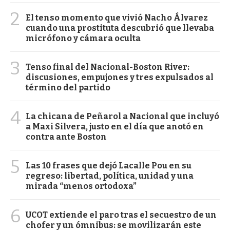
2
El tenso momento que vivió Nacho Álvarez
cuando una prostituta descubrió que llevaba
micrófono y cámara oculta
3
Tenso final del Nacional-Boston River:
discusiones, empujones y tres expulsados al
término del partido
4
La chicana de Peñarol a Nacional que incluyó
a Maxi Silvera, justo en el día que anotó en
contra ante Boston
5
Las 10 frases que dejó Lacalle Pou en su
regreso: libertad, política, unidad y una
mirada “menos ortodoxa”
6
UCOT extiende el paro tras el secuestro de un
chofer y un ómnibus: se movilizarán este