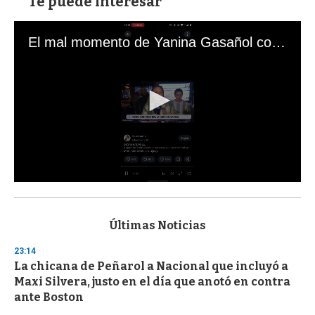
Te puede interesar
El mal momento de Yanina Gasañol con un hincha argentino en "Subrayado"
0
s
e
c
Últimas Noticias
o
n
23:14
d
La chicana de Peñarol a Nacional que incluyó a
s
o
Maxi Silvera, justo en el día que anotó en contra
f
ante Boston
3
3