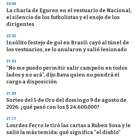
s
23:04
e
La charla de Eguren en el vestuario de Nacional,
c
el silencio de los futbolistas y el enojo de los
o
n
dirigentes
d
s
22:32
Insólito festejo de gol en Brasil: cayó al túnel de
los vestuarios, se lo anularon y salió lesionado
21:53
"No me puedo permitir salir campeón en todos
lados y no acá", dijo Bava quien no pondrá el
cargo a disposición
21:39
Sorteo del 5 de Oro del domingo 9 de agosto de
2026: ¿qué pasó con los $ 24.600.000?
21:17
Lourdes Ferro le tiró las cartas a Ruben Sosa y le
salió la más temida: qué significa "el diablo"