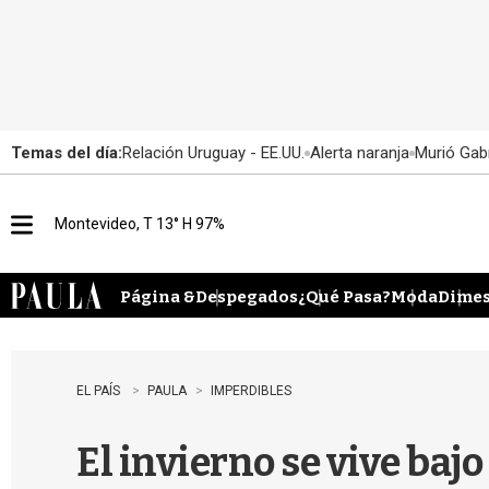
Temas del día:
Relación Uruguay - EE.UU.
Alerta naranja
Murió Gabr
Montevideo, T 13° H 97%
M
e
n
u
Página &
Despegados
¿Qué Pasa?
Moda
Dimes
EL PAÍS
PAULA
IMPERDIBLES
El invierno se vive bajo