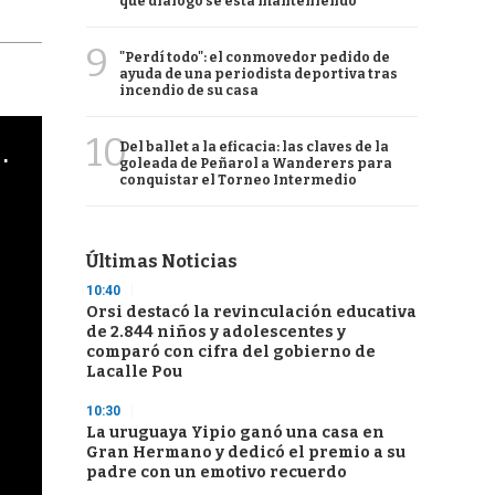
qué diálogo se está manteniendo
9
"Perdí todo": el conmovedor pedido de
ayuda de una periodista deportiva tras
incendio de su casa
10
cha argentino en "Subrayado"
Del ballet a la eficacia: las claves de la
goleada de Peñarol a Wanderers para
conquistar el Torneo Intermedio
Últimas Noticias
10:40
Orsi destacó la revinculación educativa
de 2.844 niños y adolescentes y
comparó con cifra del gobierno de
Lacalle Pou
10:30
La uruguaya Yipio ganó una casa en
Gran Hermano y dedicó el premio a su
padre con un emotivo recuerdo