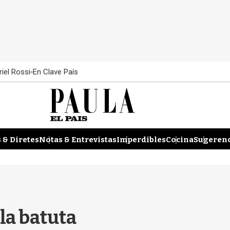
iel Rossi
En Clave País
 & Diretes
Notas & Entrevistas
Imperdibles
Cocina
Sugerenc
 la batuta