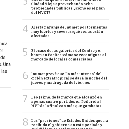
3
Ciudad Vieja aprovechando ocho
propiedades públicas: ¿cómo es el plan
del MVOT?
4
Alerta naranja de Inumet por tormentas
muy fuertes y severas: qué zonas están
afectadas
nica
5
er
El ocaso de las galerías del Centro y el
boom en Pocitos: cómo se reconfigura el
sde
mercado de locales comerciales
s. Una
 las
6
Inumet prevé que "lo más intenso" del
ciclón extratropical se dará la noche del
jueves y madrugada del viernes
7
Leo Jaime: de la marca que alcanzó en
apenas cuatro partidos en Peñarol al
MVP de la final con más que gambetas
8
Las "presiones" de Estados Unidos que ha
recibido el gobierno en este período y