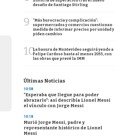
historia de superación tras el nuevo
desafío de Santiago Stirling
9
"Más burocracia y complicación":
supermercados y comercios cuestionan
medida de informar precios por unidad y
piden cambios
10
La basura de Montevideo seguirá yendo a
Felipe Cardoso hasta al menos 2055, con
las obras que prevé la IMM
Últimas Noticias
10:58
"Esperaba que llegue para poder
abrazarlo": así describía Lionel Messi
el vínculo con Jorge Messi
10:18
Murió Jorge Messi, padre y
representante histórico de Lionel
Messi