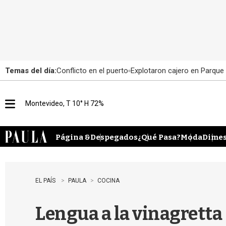
Temas del día:
Conflicto en el puerto
Explotaron cajero en Parque
Montevideo, T 10° H 72%
M
e
n
u
Página &
Despegados
¿Qué Pasa?
Moda
Dimes
EL PAÍS
PAULA
COCINA
Lengua a la vinagretta