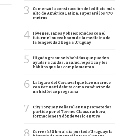
3
Comenzó la construcción del edificio más
alto de América Latina: superará los 470
metros
4
Jóvenes, sanos y obsesionados con el
futuro: el nuevo boom de la medicina de
la longevidad llega a Uruguay
5
Hígado graso: seis bebidas que pueden
ayudar a cuidar la salud hepática y los
hábitos que las complementan
6
La figura del Carnaval que tuvo un cruce
con Petinatti debuta como conductor de
un histórico programa
7
City Torque y Peñarol en un prometedor
partido por el Torneo Clausura: hora,
formaciones y dónde verlo en vivo
8
Correrá 50 km al día por todo Uruguay: la