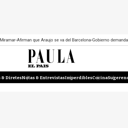
 Miramar
Afirman que Araujo se va del Barcelona
Gobierno demanda
 & Diretes
Notas & Entrevistas
Imperdibles
Cocina
Sugerenc