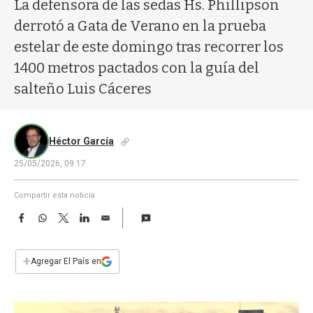
a
La defensora de las sedas Hs. Phillipson
derrotó a Gata de Verano en la prueba
estelar de este domingo tras recorrer los
1400 metros pactados con la guía del
salteño Luis Cáceres
Héctor García
25/05/2026, 09:17
Compartir esta noticia
F
W
T
L
E
a
h
w
i
m
c
a
i
n
a
e
t
t
k
i
+
Agregar El País en
b
s
t
e
l
o
A
e
d
o
p
r
I
k
p
n