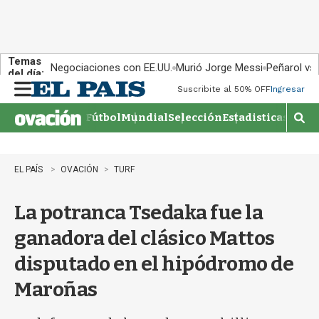
Temas
Negociaciones con EE.UU.
Murió Jorge Messi
Peñarol vs
del día:
Suscribite al 50% OFF
Ingresar
M
e
Fútbol
Mundial
Selección
Estadisticas
Agen
n
M
u
o
s
t
EL PAÍS
OVACIÓN
TURF
r
a
La potranca Tsedaka fue la
r
b
ganadora del clásico Mattos
�
s
disputado en el hipódromo de
q
u
Maroñas
e
d