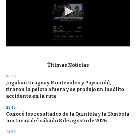
0
s
e
c
Últimas Noticias
o
n
23:56
d
Jugaban Uruguay Montevideo y Paysandú,
s
o
tiraron la pelota afuera y se produjo un insólito
f
accidente en la ruta
3
3
s
23:45
e
Conocé los resultados de la Quiniela y la Tómbola
c
nocturna del sábado 8 de agosto de 2026
o
n
d
21:59
s