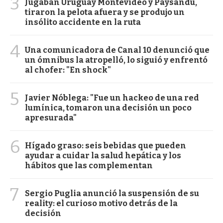
3
Jugaban Uruguay Montevideo y Paysandú,
tiraron la pelota afuera y se produjo un
insólito accidente en la ruta
4
Una comunicadora de Canal 10 denunció que
un ómnibus la atropelló, lo siguió y enfrentó
al chofer: "En shock"
5
Javier Nóblega: "Fue un hackeo de una red
lumínica, tomaron una decisión un poco
apresurada"
6
Hígado graso: seis bebidas que pueden
ayudar a cuidar la salud hepática y los
hábitos que las complementan
7
Sergio Puglia anunció la suspensión de su
reality: el curioso motivo detrás de la
decisión