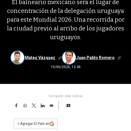
El balneario mexicano será el lugar de
concentración de la delegación uruguaya
para este Mundial 2026. Una recorrida por
la ciudad previo al arribo de los jugadores
uruguayos.
Mateo Vázquez
Juan Pablo Romero
10/06/2026, 12:46
Compartir esta noticia
F
W
T
L
E
a
h
w
i
m
c
a
i
n
a
e
t
t
k
i
+
Agregar El País en
b
s
t
e
l