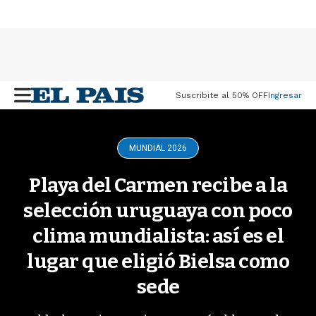
Suscribite al 50% OFF
Ingresar
M
e
n
u
MUNDIAL 2026
Playa del Carmen recibe a la
selección uruguaya con poco
clima mundialista: así es el
lugar que eligió Bielsa como
sede