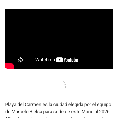
o
A
e
d
o
p
r
I
k
p
n
Playa del Carmen es la ciudad elegida por el equipo
de Marcelo Bielsa para sede de este Mundial 2026.