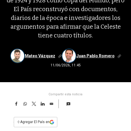
de 1924 y 1928 como Copa del Mundo, pero
El País reconstruyó con documentos,
diarios de la época e investigadores los
argumentos para afirmar que la Celeste
tiene cuatro títulos.
Mateo Vázquez
Juan Pablo Romero
11/06/2026, 11:45
Compartir esta noticia
F
W
T
L
E
a
h
w
i
m
c
a
i
n
a
e
t
t
k
i
+
Agregar El País en
b
s
t
e
l