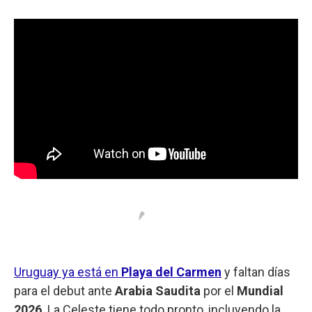
o
A
e
d
o
p
r
I
k
p
n
Uruguay ya está en
Playa del Carmen
y faltan días
para el debut ante
Arabia Saudita
por el
Mundial
2026
. La Celeste tiene todo pronto, incluyendo la