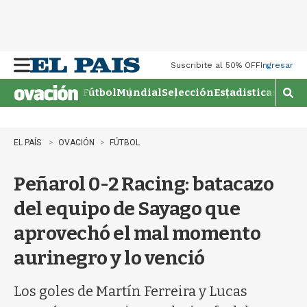
M
Suscribite al 50% OFF
Ingresar
e
n
Fútbol
Mundial
Selección
Estadisticas
Agen
M
u
o
s
t
EL PAÍS
OVACIÓN
FÚTBOL
r
a
Peñarol 0-2 Racing: batacazo
r
b
del equipo de Sayago que
�
s
aprovechó el mal momento
q
u
aurinegro y lo venció
e
d
a
Los goles de Martín Ferreira y Lucas