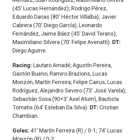
(45' Lucas Hernández); Rodrigo Pérez,
Eduardo Darias (80' Héctor Villalba); Javier
Cabrera (70' Diego García), Leonardo
Fernández, Jaime Báez (45' David Terans);
Maximiliano Silvera (70' Felipe Avenatti).
DT:
Diego Aguirre.
Racing:
Lautaro Amadé; Agustín Pereira,
Gastón Bueno, Ramiro Brazions, Lucas
Monzón, Martín Ferreira; Felipe Cairus, Lucas
Rodríguez, Alejandro Severo (73' José Varela);
Sebastián Sosa (90+3' Axel Atum), Bautista
Tomatis (64' Esteban Da Silva).
DT:
Cristian
Chambian.
Goles:
41' Martín Ferreira (R) / 0-1; 74' Lucas
Monzón (R) / 0-2.