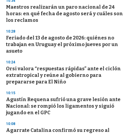
10:34
e
Maestros realizarán un paro nacional de 24
c
horas: en qué fecha de agosto será y cuáles son
o
n
los reclamos
d
s
10:28
Feriado del 13 de agosto de 2026: quiénes no
trabajan en Uruguay el próximo jueves por un
asueto
10:24
Orsi valora “respuestas rápidas” ante el ciclón
extratropical y reúne al gobierno para
prepararse para El Niño
10:15
Agustín Requena sufrió una grave lesión ante
Nacional: se rompió los ligamentos y siguió
jugando en el GPC
10:08
Agarrate Catalina confirmó su regreso al