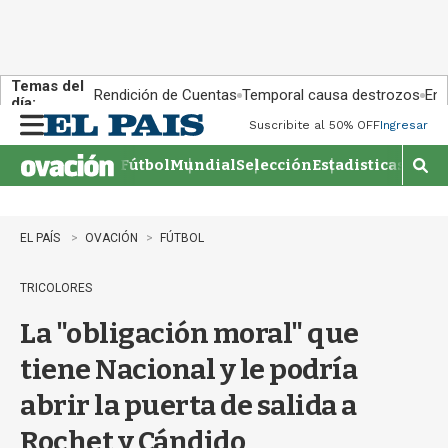
Temas del
Rendición de Cuentas
Temporal causa destrozos
En 
día:
Suscribite al 50% OFF
Ingresar
M
e
Fútbol
Mundial
Selección
Estadisticas
Agen
n
M
u
o
s
t
EL PAÍS
OVACIÓN
FÚTBOL
r
a
TRICOLORES
r
b
La "obligación moral" que
�
s
tiene Nacional y le podría
q
u
abrir la puerta de salida a
e
d
Rochet y Cándido