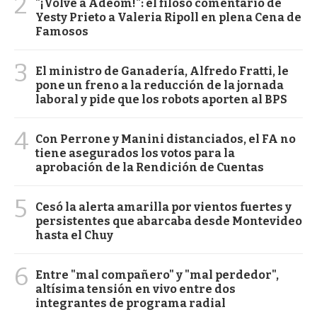
2
"¡Volvé a Adeom!": el filoso comentario de
Yesty Prieto a Valeria Ripoll en plena Cena de
Famosos
3
El ministro de Ganadería, Alfredo Fratti, le
pone un freno a la reducción de la jornada
laboral y pide que los robots aporten al BPS
4
Con Perrone y Manini distanciados, el FA no
tiene asegurados los votos para la
aprobación de la Rendición de Cuentas
5
Cesó la alerta amarilla por vientos fuertes y
persistentes que abarcaba desde Montevideo
hasta el Chuy
6
Entre "mal compañero" y "mal perdedor",
altísima tensión en vivo entre dos
integrantes de programa radial