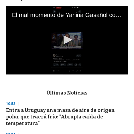
El mal momento de Yanina Gasañol con un hincha argentino en "Subrayado"
0
s
e
c
Últimas Noticias
o
n
10:53
d
Entra a Uruguay una masa de aire de origen
s
o
polar que traerá frío: "Abrupta caída de
f
temperatura"
3
3
s