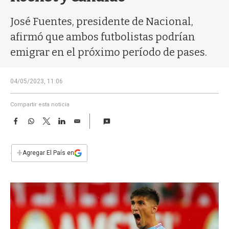
a
José Fuentes, presidente de Nacional,
afirmó que ambos futbolistas podrían
emigrar en el próximo período de pases.
04/05/2023, 11:06
Compartir esta noticia
F
W
T
L
E
a
h
w
i
m
c
a
i
n
a
e
t
t
k
i
+
Agregar El País en
b
s
t
e
l
o
A
e
d
o
p
r
I
k
p
n