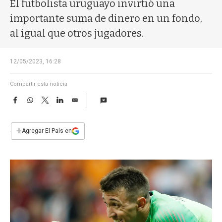
a
El futbolista uruguayo invirtió una
importante suma de dinero en un fondo,
al igual que otros jugadores.
12/05/2023, 16:28
Compartir esta noticia
F
W
T
L
E
a
h
w
i
m
c
a
i
n
a
e
t
t
k
i
+
Agregar El País en
b
s
t
e
l
o
A
e
d
o
p
r
I
k
p
n