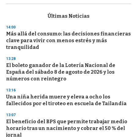
s
e
c
Últimas Noticias
o
n
14:00
d
Más allá del consumo: las decisiones financieras
s
o
clave para vivir con menos estrés y más
f
tranquilidad
3
3
s
13:28
e
El boleto ganador de la Lotería Nacional de
c
España del sábado 8 de agosto de 2026 y los
o
n
números con reintegro
d
s
13:16
Una niña herida muere y eleva a ocho los
fallecidos por el tiroteo en escuela de Tailandia
13:07
El beneficio del BPS que permite trabajar medio
horario tras un nacimiento y cobrar el 50 % del
jornal