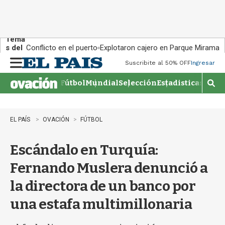
Tema
s del
Conflicto en el puerto
Explotaron cajero en Parque Miramar
día:
Suscribite al 50% OFF
Ingresar
M
e
Fútbol
Mundial
Selección
Estadisticas
Agen
n
M
u
o
s
t
EL PAÍS
OVACIÓN
FÚTBOL
r
a
Escándalo en Turquía:
r
b
Fernando Muslera denunció a
�
s
la directora de un banco por
q
u
una estafa multimillonaria
e
d