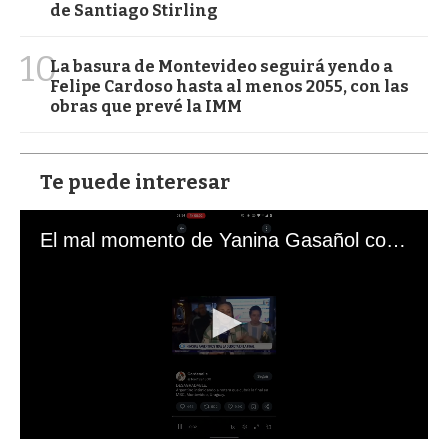
de Santiago Stirling
10
La basura de Montevideo seguirá yendo a
Felipe Cardoso hasta al menos 2055, con las
obras que prevé la IMM
Te puede interesar
El mal momento de Yanina Gasañol con un hincha argentino en "Subrayado"
0