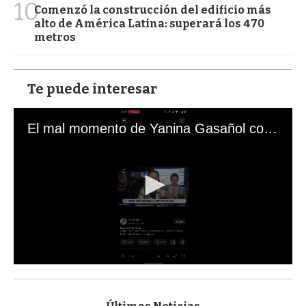
10
Comenzó la construcción del edificio más
alto de América Latina: superará los 470
metros
Te puede interesar
El mal momento de Yanina Gasañol con un hincha argentino en "Subrayado"
0
s
e
c