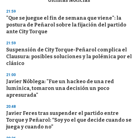
Últimas Noticias
o
n
21:59
d
"Que se juegue el fin de semana que viene": la
s
o
postura de Peñarol sobre la fijación del partido
f
ante City Torque
3
3
s
21:59
e
Suspensión de City Torque-Peñarol complica el
c
Clausura: posibles soluciones y la polémica por el
o
n
clásico
d
s
21:00
Javier Nóblega: "Fue un hackeo de una red
lumínica, tomaron una decisión un poco
apresurada"
20:48
Javier Feres tras suspender el partido entre
Torque y Peñarol: “Soy yo el que decide cuando se
juega y cuando no”