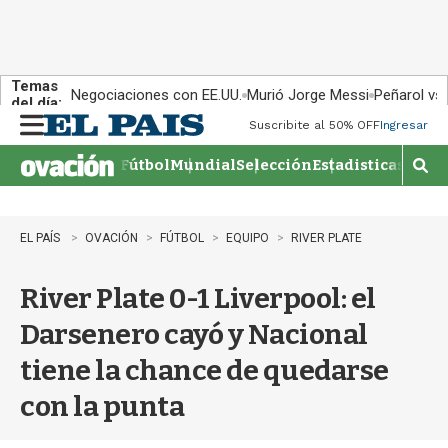
Temas
Negociaciones con EE.UU.
Murió Jorge Messi
Peñarol vs
del día:
Suscribite al 50% OFF
Ingresar
M
e
Fútbol
Mundial
Selección
Estadisticas
Agen
n
M
u
o
s
t
EL PAÍS
OVACIÓN
FÚTBOL
EQUIPO
RIVER PLATE
r
a
River Plate 0-1 Liverpool: el
r
b
Darsenero cayó y Nacional
�
s
tiene la chance de quedarse
q
u
con la punta
e
d