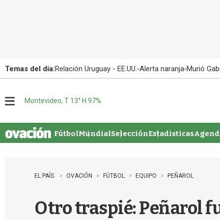
Temas del día:
Relación Uruguay - EE.UU.
Alerta naranja
Murió Gabr
Montevideo, T 13° H 97%
M
e
n
u
Fútbol
Mundial
Selección
Estadisticas
Agenda
EL PAÍS
OVACIÓN
FÚTBOL
EQUIPO
PEÑAROL
Otro traspié: Peñarol f