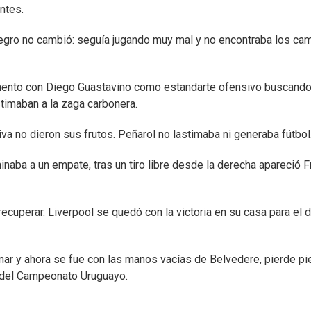
ntes.
inegro no cambió: seguía jugando muy mal y no encontraba los ca
emento con Diego Guastavino como estandarte ofensivo buscand
timaban a la zaga carbonera.
iva no dieron sus frutos. Peñarol no lastimaba ni generaba fútbol
aba a un empate, tras un tiro libre desde la derecha apareció 
uperar. Liverpool se quedó con la victoria en su casa para el de
anar y ahora se fue con las manos vacías de Belvedere, pierde pi
ón del Campeonato Uruguayo.