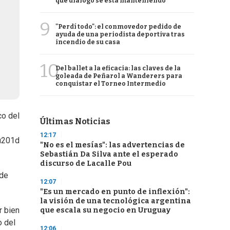
qué diálogo se está manteniendo
9
"Perdí todo": el conmovedor pedido de
ayuda de una periodista deportiva tras
incendio de su casa
10
Del ballet a la eficacia: las claves de la
goleada de Peñarol a Wanderers para
conquistar el Torneo Intermedio
co del
Últimas Noticias
12:17
au201d
"No es el mesías": las advertencias de
Sebastián Da Silva ante el esperado
discurso de Lacalle Pou
 de
12:07
"Es un mercado en punto de inflexión":
la visión de una tecnológica argentina
r bien
que escala su negocio en Uruguay
o del
12:06