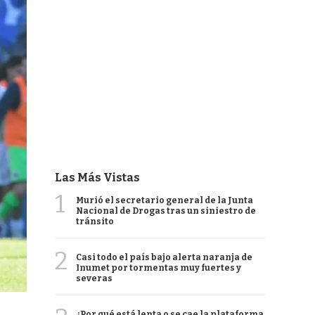
Las Más Vistas
1
Murió el secretario general de la Junta
Nacional de Drogas tras un siniestro de
tránsito
2
Casi todo el país bajo alerta naranja de
Inumet por tormentas muy fuertes y
severas
¿Por qué está lenta o se cae la plataforma