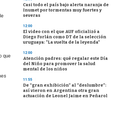
Casi todo el país bajo alerta naranja de
Inumet por tormentas muy fuertes y
severas
le
12:00
El video con el que AUF oficializó a
Diego Forlán como DT de la selección
uruguaya: "La vuelta de la leyenda"
12:00
no que
Atención padres: qué regalar este Día
del Niño para promover la salud
mental de los niños
nes
11:55
De “gran exhibición” al “deslumbre”:
así vieron en Argentina otra gran
actuación de Leonel Jaime en Peñarol