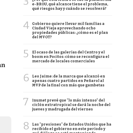
3
e-BROU, qué alcance tiene el problema,
qué riesgos hay y cuándo se resolverá?
4
Gobierno quiere llevar mil familias a
Ciudad Vieja aprovechando ocho
propiedades públicas: ¿cómo es el plan
del MVOT?
5
El ocaso de las galerías del Centro y el
boom en Pocitos: cómo se reconfigura el
mercado de locales comerciales
an
6
Leo Jaime: de la marca que alcanzó en
apenas cuatro partidos en Peñarol al
MVP de la final con más que gambetas
7
Inumet prevé que "lo más intenso" del
ciclón extratropical se dará la noche del
jueves y madrugada del viernes
8
Las "presiones" de Estados Unidos que ha
recibido el gobierno en este período y