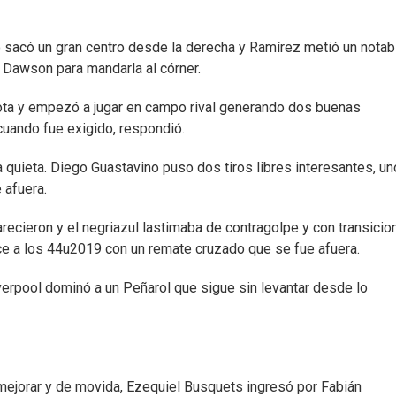
o sacó un gran centro desde la derecha y Ramírez metió un notab
 Dawson para mandarla al córner.
ota y empezó a jugar en campo rival generando dos buenas
cuando fue exigido, respondió.
 quieta. Diego Guastavino puso dos tiros libres interesantes, u
 afuera.
recieron y el negriazul lastimaba de contragolpe y con transicio
nce a los 44u2019 con un remate cruzado que se fue afuera.
iverpool dominó a un Peñarol que sigue sin levantar desde lo
ejorar y de movida, Ezequiel Busquets ingresó por Fabián