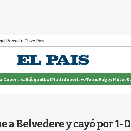
iel Rossi
En Clave País
 Deportiva
Básquetbol
Multideportivo
Tenis
Rugby
MotorSp
ue a Belvedere y cayó por 1-