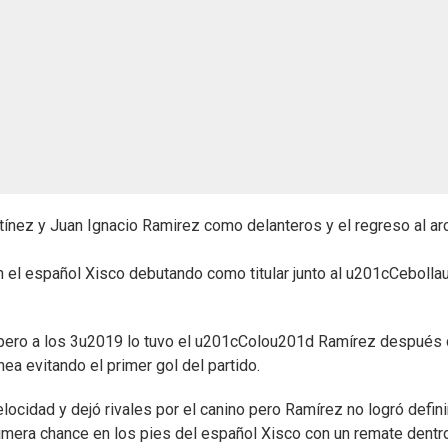
rtínez y Juan Ignacio Ramirez como delanteros y el regreso al ar
on el español Xisco debutando como titular junto al u201cCeboll
pero a los 3u2019 lo tuvo el u201cColou201d Ramírez después
ea evitando el primer gol del partido.
cidad y dejó rivales por el canino pero Ramírez no logró defini
rimera chance en los pies del español Xisco con un remate dentr