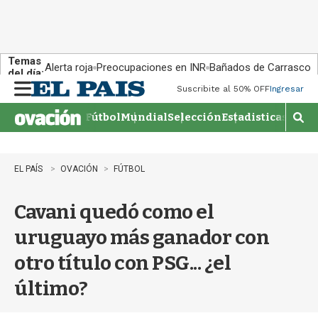
Temas
Alerta roja
Preocupaciones en INR
Bañados de Carrasco
del día:
Suscribite al 50% OFF
Ingresar
M
e
Fútbol
Mundial
Selección
Estadisticas
Agen
n
M
u
o
s
t
EL PAÍS
OVACIÓN
FÚTBOL
r
a
Cavani quedó como el
r
b
uruguayo más ganador con
�
s
otro título con PSG... ¿el
q
u
último?
e
d