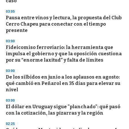
caso
o
n
d
03:05
s
Pausa entre vinos y lectura, la propuesta del Club
Cerro Chapeu para conectar con el tiempo
presente
03:00
Fideicomiso ferroviario: la herramienta que
impulsa el gobierno y que la oposición cuestiona
por su “enorme laxitud” y falta de límites
03:00
De los silbidos en junio a los aplausos en agosto:
qué cambió en Peñarol en 35 días para elevar su
nivel
03:00
El dólar en Uruguay sigue "planchado": qué pasó
con la cotización, las pizarras y la región
02:25