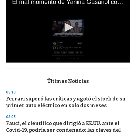
El mal momento de Yanina Gasañol con un hincha argentino en "Subrayado"
0
s
e
c
Últimas Noticias
o
n
03:10
d
Ferrari superó las críticas y agotó el stock de su
s
o
primer auto eléctrico en solo dos meses
f
3
03:05
3
s
Fauci, el científico que dirigió a EE.UU. ante el
e
Covid-19, podría ser condenado: las claves del
c