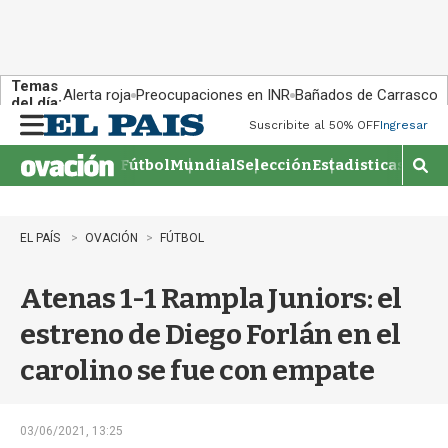
Temas
Alerta roja
Preocupaciones en INR
Bañados de Carrasco
del día:
Suscribite al 50% OFF
Ingresar
M
e
Fútbol
Mundial
Selección
Estadisticas
Agen
n
M
u
o
s
t
EL PAÍS
OVACIÓN
FÚTBOL
r
a
Atenas 1-1 Rampla Juniors: el
r
b
estreno de Diego Forlán en el
�
s
carolino se fue con empate
q
u
e
d
03/06/2021, 13:25