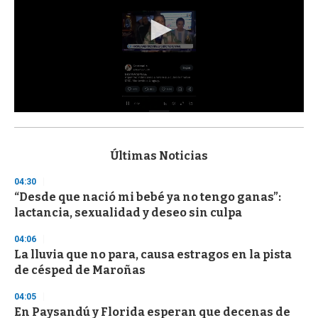
0
s
e
c
Últimas Noticias
o
n
04:30
d
“Desde que nació mi bebé ya no tengo ganas”:
s
o
lactancia, sexualidad y deseo sin culpa
f
3
04:06
3
s
La lluvia que no para, causa estragos en la pista
e
de césped de Maroñas
c
o
04:05
n
d
En Paysandú y Florida esperan que decenas de