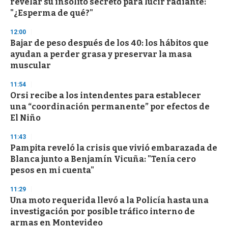
revelar su insólito secreto para lucir radiante:
f
"¿Esperma de qué?"
3
3
s
12:00
e
Bajar de peso después de los 40: los hábitos que
c
ayudan a perder grasa y preservar la masa
o
n
muscular
d
s
11:54
Orsi recibe a los intendentes para establecer
una “coordinación permanente” por efectos de
El Niño
11:43
Pampita reveló la crisis que vivió embarazada de
Blanca junto a Benjamín Vicuña: "Tenía cero
pesos en mi cuenta"
11:29
Una moto requerida llevó a la Policía hasta una
investigación por posible tráfico interno de
armas en Montevideo