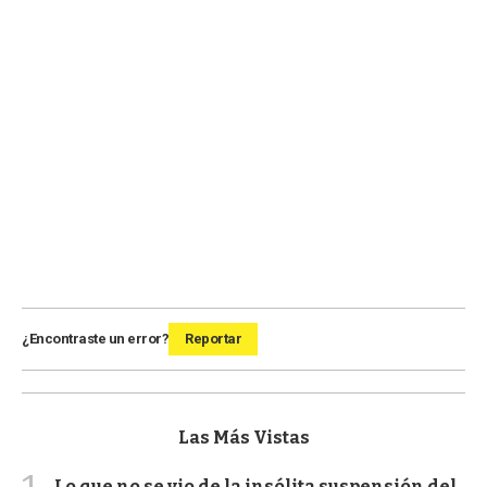
¿Encontraste un error?
Reportar
Las Más Vistas
Lo que no se vio de la insólita suspensión del