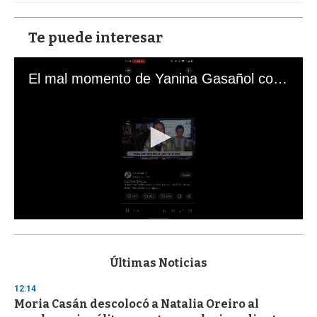
Te puede interesar
El mal momento de Yanina Gasañol con un hincha argentino en "Subrayado"
0
s
e
c
Últimas Noticias
o
n
12:14
d
Moria Casán descolocó a Natalia Oreiro al
s
o